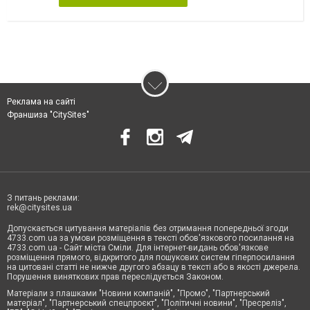
Реклама на сайті
Франшиза "CitySites"
З питань реклами:
rek@citysites.ua
Допускається цитування матеріалів без отримання попередньої згоди
4733.com.ua за умови розміщення в тексті обов'язкового посилання на
4733.com.ua - Сайт міста Сміли. Для інтернет-видань обов'язкове
розміщення прямого, відкритого для пошукових систем гіперпосилання
на цитовані статті не нижче другого абзацу в тексті або в якості джерела.
Порушення виняткових прав переслідується Законом.
Матеріали з плашками "Новини компаній", "Промо", "Партнерський
матеріал", "Партнерський спецпроєкт", "Політичні новини", "Пресреліз",