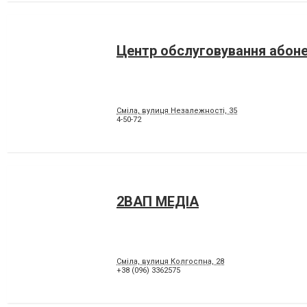
Центр обслуговування абоне
Сміла, вулиця Незалежності, 35
4-50-72
2ВАП МЕДІА
Сміла, вулиця Колгоспна, 28
+38 (096) 3362575