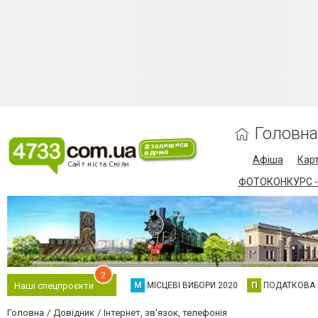
Головна
Афіша
Карт
ФОТОКОНКУРС -
2
М
МІСЦЕВІ ВИБОРИ 2020
П
ПОДАТКОВА
Наші спецпроєкти
Головна
Довідник
Інтернет, зв'язок, телефонія