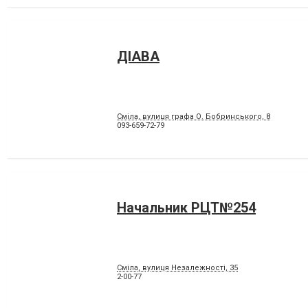
ДІАВА
Сміла, вулиця графа О. Бобринського, 8
093-659-72-79
Начальник РЦТ№254
Сміла, вулиця Незалежності, 35
2-00-77