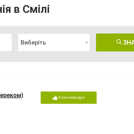
ія в Смілі
Виберіть
ЗН
Тереком)
Я рекомендую