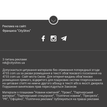
Реклама на сайті
Франшиза "CitySites"
З питань реклами:
rek@citysites.ua
Допускається цитування матеріалів без отримання попередньої згоди
4733.com.ua за умови розміщення в тексті обов'язкового посилання на
4733.com.ua - Сайт міста Сміли. Для інтернет-видань обов'язкове
розміщення прямого, відкритого для пошукових систем гіперпосилання
на цитовані статті не нижче другого абзацу в тексті або в якості джерела.
Порушення виняткових прав переслідується Законом.
Матеріали з плашками "Новини компаній", "Промо", "Партнерський
матеріал", "Партнерський спецпроєкт", "Політичні новини", "Пресреліз",
"PR", "Офіційно", "Політична реклама" публікуються на правах реклами.