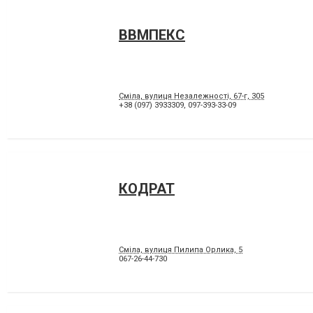
ВВМПЕКС
Сміла, вулиця Незалежності, 67-г, 305
+38 (097) 3933309
,
097-393-33-09
КОДРАТ
Сміла, вулиця Пилипа Орлика, 5
067-26-44-730