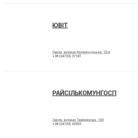
ЮВІТ
Сміла, вулиця Кременчуцька, 22-а
+38 (04733) 37187
РАЙСІЛЬКОМУНГОСП
Сміла, вулиця Тимірязєва, 103
+38 (04733) 43359