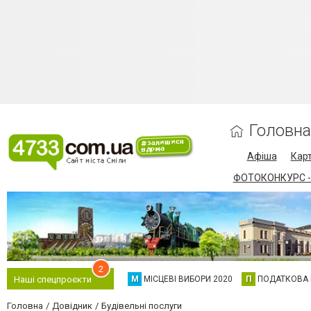
Головна
Афіша
Карт
ФОТОКОНКУРС -
2
М
МІСЦЕВІ ВИБОРИ 2020
П
ПОДАТКОВА
Наші спецпроєкти
Головна
Довідник
Будівельні послуги