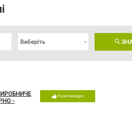
і
Виберіть
ЗН
ВИРОБНИЧЕ
Я рекомендую
РНО -