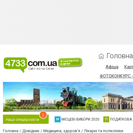
Головна
Афіша
Карт
ФОТОКОНКУРС -
2
М
МІСЦЕВІ ВИБОРИ 2020
П
ПОДАТКОВА
Наші спецпроєкти
Головна
Довідник
Медицина, здоров'я
Лікарні та поліклініки