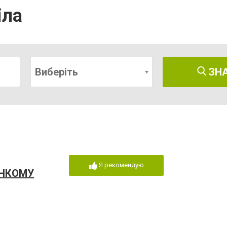
іла
Виберіть
ЗН
Я рекомендую
ОНКОМУ