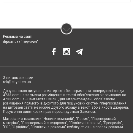
Реклама на сайті
Франшиза "CitySites"
З питань реклами:
rek@citysites.ua
Допускається цитування матеріалів без отримання попередньої згоди
4733.com.ua за умови розміщення в тексті обов'язкового посилання на
4733.com.ua - Сайт міста Сміли. Для інтернет-видань обов'язкове
розміщення прямого, відкритого для пошукових систем гіперпосилання
на цитовані статті не нижче другого абзацу в тексті або в якості джерела.
Порушення виняткових прав переслідується Законом.
Матеріали з плашками "Новини компаній", "Промо", "Партнерський
матеріал", "Партнерський спецпроєкт", "Політичні новини", "Пресреліз",
"PR", "Офіційно", "Політична реклама" публікуються на правах реклами.