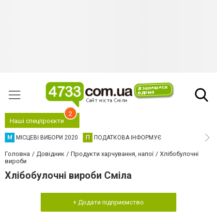
2
Наші спецпроєкти
М
МІСЦЕВІ ВИБОРИ 2020
П
ПОДАТКОВА ІНФОРМУЄ
Головна
Довідник
Продукти харчування, напої
Хлібобулочні
вироби
Хлібобулочні вироби Сміла
+ Додати підприємство