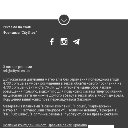
Реклама на сайті
Франшиза "CitySites"
З питань реклами:
rek@citysites.ua
Допускається цитування матеріалів без отримання попередньої згоди
4733.com.ua за умови розміщення в тексті обов'язкового посилання на
4733.com.ua - Сайт міста Сміли. Для інтернет-видань обов'язкове
розміщення прямого, відкритого для пошукових систем гіперпосилання
на цитовані статті не нижче другого абзацу в тексті або в якості джерела.
Порушення виняткових прав переслідується Законом.
Матеріали з плашками "Новини компаній", "Промо", "Партнерський
матеріал", "Партнерський спецпроєкт", "Політичні новини", "Пресреліз",
"PR", "Офіційно", "Політична реклама" публікуються на правах реклами.
Політика конфіденційності
Правила сайту
Правила