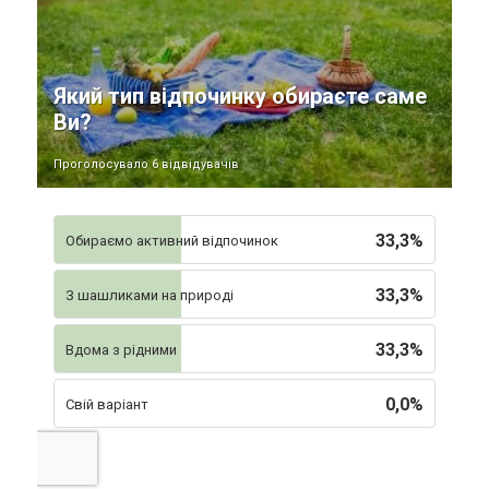
Який тип відпочинку обираєте саме
Ви?
Проголосувало 6 відвідувачів
33,3%
Обираємо активний відпочинок
33,3%
З шашликами на природі
33,3%
Вдома з рідними
0,0%
Свій варіант