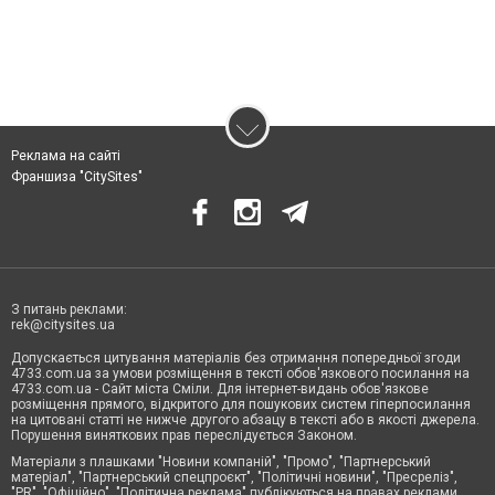
Реклама на сайті
Франшиза "CitySites"
З питань реклами:
rek@citysites.ua
Допускається цитування матеріалів без отримання попередньої згоди
4733.com.ua за умови розміщення в тексті обов'язкового посилання на
4733.com.ua - Сайт міста Сміли. Для інтернет-видань обов'язкове
розміщення прямого, відкритого для пошукових систем гіперпосилання
на цитовані статті не нижче другого абзацу в тексті або в якості джерела.
Порушення виняткових прав переслідується Законом.
Матеріали з плашками "Новини компаній", "Промо", "Партнерський
матеріал", "Партнерський спецпроєкт", "Політичні новини", "Пресреліз",
"PR", "Офіційно", "Політична реклама" публікуються на правах реклами.