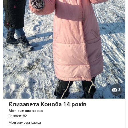
3
Єлизавета Коноба 14 років
Моя зимова казка
Голоси: 82
Моя зимова казка