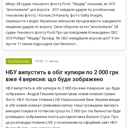
Мінус 28 суден тіньового флоту Росії: "Мадяр" показав, як ЗСУ
"вполювали" цілі ворога ЗСУ завдали ударів по російському
тіньовому флоту / Колаж 24 Каналу, фото Getty Images,
скриншоти з відео Українські військові продовжують завдавати
нищівних ударів по ворогу. Сили оборони за ніч "вполювали" 28
суден тіньового флоту Росії Про це повідомив Командувач СБС
ЗСУ Роберт "Мадяр" Бровді. Як СБС знищували ворожі цілі? У ніч
проти 11 липня підрозділи Сил безпілот...
Суспільство
14:00,
11 липня
НБУ випустить в обіг купюри по 2 000 грн
вже 4 вересня: що буде зображено
НБУ випустить в обіг купюри по 2 000 грн вже 4 вересня: що буде
зображено Андрій Пишний презентував новий номінал гривні.
Фото: НБУ. Колаж: Новини.LIVE Національний банк України введе
в обіг новий номінал гривневих купюр. Наші громадяни зможуть
використовувати готівкові гроші по 2 000 грн. На банкнотах буде
розміщено зображення поета-шістдесятника Василя Стуса. Про
це розповідає Новини.LIVE з посиланням на офіційний сайт НБУ.