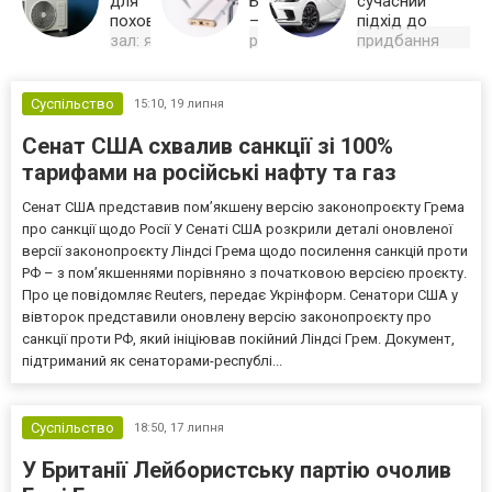
для
Бебрадрон
сучасний
поховальних
– точність
підхід до
зал: як
рішень і
придбання
забезпечити
впевненість
нового авто
комфортний
у дії
без переплат і
мікроклімат
....
зайвих ризиків
Суспільство
15:10,
19 липня
Чому
ULF – лізинг
кондиціонер
нових
Сенат США схвалив санкції зі 100%
необхідний у
автомобілів на
поховальній залі
вигідних умовах.
тарифами на російські нафту та газ
Оберіть авто в
лізинг без
Сенат США представив пом’якшену версію законопроєкту Грема
переплат, з
швидким
про санкції щодо Росії У Сенаті США розкрили деталі оновленої
оформленням і
версії законопроєкту Ліндсі Грема щодо посилення санкцій проти
прозорими
умовами.
РФ – з пом’якшеннями порівняно з початковою версією проєкту.
Надійне рішення
Про це повідомляє Reuters, передає Укрінформ. Сенатори США у
замість кредиту.
вівторок представили оновлену версію законопроєкту про
санкції проти РФ, який ініціював покійний Ліндсі Грем. Документ,
підтриманий як сенаторами-республі...
Суспільство
18:50,
17 липня
У Британії Лейбористську партію очолив