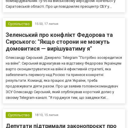
бомбардувальник Ту-95 на військовому аеродромі «Енгельс» у
Саратовській області. Про це повідомляє пресцентр СБУ у...
Суспільство
15:50,
17 липня
Зеленський про конфлікт Федорова та
Сирського: "Якщо сторони не можуть
домовитися — вирішуватиму я"
Олександр Сирський. Джерело: Telegram "Потрібно зосередитися
на війні": Сирський відреагував на відставку Федорова Українцям
варто сконцентруватися на війні й ефективній стратегії, яка
забезпечить перемогу над Росією та принесе конкретні
результати. Команді, яка працює для України, треба
продовжувати діяти разом. Про це заявив головнокомандувач
ЗСУ Олександр Сирський, який опублікував короткий допис у
своєму Telegram-каналі. "Я горджуся тим, що завдяки Киї...
Суспільство
18:10,
15 липня
Депутати підтримали законопроєкт про