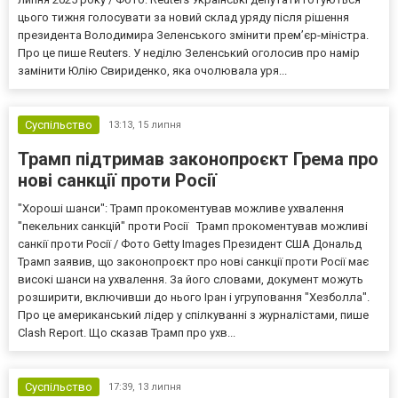
цього тижня голосувати за новий склад уряду після рішення
президента Володимира Зеленського змінити прем’єр-міністра.
Про це пише Reuters. У неділю Зеленський оголосив про намір
замінити Юлію Свириденко, яка очолювала уря...
Суспільство
13:13,
15 липня
Трамп підтримав законопроєкт Грема про
нові санкції проти Росії
"Хороші шанси": Трамп прокоментував можливе ухвалення
"пекельних санкцій" проти Росії Трамп прокоментував можливі
санкії проти Росії / Фото Getty Images Президент США Дональд
Трамп заявив, що законопроєкт про нові санкції проти Росії має
високі шанси на ухвалення. За його словами, документ можуть
розширити, включивши до нього Іран і угруповання "Хезболла".
Про це американський лідер у спілкуванні з журналістами, пише
Clash Report. Що сказав Трамп про ухв...
Суспільство
17:39,
13 липня