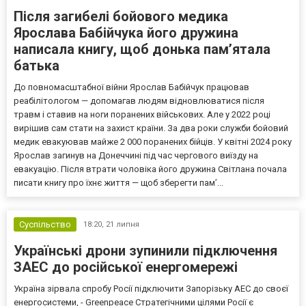
Після загибелі бойового медика
Ярослава Бабійчука його дружина
написала книгу, щоб донька пам’ятала
батька
До повномасштабної війни Ярослав Бабійчук працював
реабілітологом — допомагав людям відновлюватися після
травм і ставив на ноги поранених військових. Але у 2022 році
вирішив сам стати на захист країни. За два роки служби бойовий
медик евакуював майже 2 000 поранених бійців. У квітні 2024 року
Ярослав загинув на Донеччині під час чергового виїзду на
евакуацію. Після втрати чоловіка його дружина Світлана почала
писати книгу про їхнє життя — щоб зберегти пам’...
Суспільство
18:20,
21 липня
Українські дрони зупинили підключення
ЗАЕС до російської енергомережі
Україна зірвала спробу Росії підключити Запорізьку АЕС до своєї
енергосистеми, - Greenpeace Стратегічними цілями Росії є