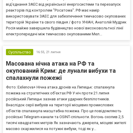
від'єднання ЗАЕС від української енергосистеми та перезапуск
реакторів під контролем "Росатома". РФ має намір
використовувати ЗАЕС для забезпечення тимчасово окупованих
територій України та свого півдня / фото УНІАН, Анатолій Мудрик
Росія майже завершила будівництво нової високовольтної лінії
електропередачі між тимчасово окупованими Мел...
Суспільство
16:55,
21 липня
Масована нічна атака на РФ та
окупований Крим: де лунали вибухи та
спалахнули пожежі
Фото: Exilenova+ Нічна атака дронів на Липецьк: спалахнула
пожежа на стратегічних об'єктах РФ У ніч проти 21 липня
російський Липецьк зазнав атаки ударних безпілотників.
Внаслідок серії вибухів на території місцевих промислових
об'єктів спалахнула масштабна пожежа. Про це повідомляють
російські Telegram-канали та OSINT-спільноти. Вогонь охопив 2,5
тисячі квадратних метрів Як зазначають джерела, місцеві жителі
масово скаржилися на потужні вибухи, тоді як у...