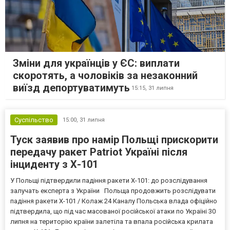
Зміни для українців у ЄС: виплати
скоротять, а чоловіків за незаконний
виїзд депортуватимуть
15:15,
31 липня
Суспільство
15:00,
31 липня
Туск заявив про намір Польщі прискорити
передачу ракет Patriot Україні після
інциденту з Х-101
У Польщі підтвердили падіння ракети Х-101: до розслідування
залучать експерта з України Польща продовжить розслідувати
падіння ракети Х-101 / Колаж 24 Каналу Польська влада офіційно
підтвердила, що під час масованої російської атаки по Україні 30
липня на територію країни залетіла та впала російська крилата