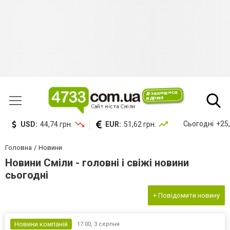
Сьогодні
+25,
USD:
44,74 грн.
EUR:
51,62 грн.
Головна
Новини
Новини Сміли - головні і свіжі новини
сьогодні
+ Повідомити новину
Новини компаній
17:00,
3 серпня