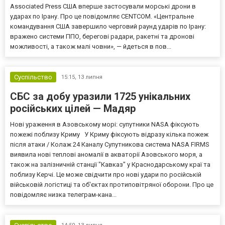
Associated Press США вперше застосували морські дрони в
ударах по Ірану. Про це повідомляє CENTCOM. «Центральне
командування США завершило черговий раунд ударів по Ірану:
вражено системи ППО, берегові радари, ракетні та дронові
можливості, а також малі човни», — йдеться в пов...
Суспільство
15:15,
13 липня
СБС за добу уразили 1725 унікальних
російських цілей — Мадяр
Нові ураження в Азовському морі: супутники NASA фіксують
пожежі поблизу Криму У Криму фіксують відразу кілька пожеж
після атаки / Колаж 24 Каналу Супутникова система NASA FIRMS
виявила нові теплові аномалії в акваторії Азовського моря, а
також на залізничній станції "Кавказ" у Краснодарському краї та
поблизу Керчі. Це може свідчити про нові удари по російській
військовій логістиці та об'єктах протиповітряної оборони. Про це
повідомляє низка телеграм-кана...