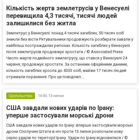
Кількість жертв землетрусів у Венесуелі
перевищила 4,3 тисячі, тисячі людей
залишилися без житла
Землетрус у Венесуелі: понад 4 тисячі загиблих, 50 тисяч осіб
зникли без вісти Рятувальники продовжують розбирати завали у
найбільш постраждалих регіонах. Кількість загиблих у Венесуелі
після землетрусів продовжує зростати / © Associated Press
Число жертв подвійного землетрусу, що стався у Венесуелі 24
червня, продовжує зростати. За останніми офіційними даними,
кількість загиблих зросла до 4333 осіб, майже 17 тисяч людей
отримали поранення. Про це повідомл...
Суспільство
16:00,
13 липня
США завдали нових ударів по Ірану:
уперше застосували морські дрони
США завдали нових ударів по Ірану: вперше застосували морські
дрони Сполучені Штати в ніч проти 13 липня розпочали нову
серію ударів по території Ірану. Удари по Ірану відновилися / ©