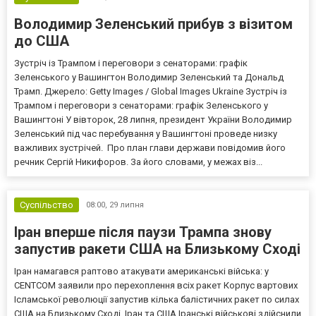
Володимир Зеленський прибув з візитом
до США
Зустріч із Трампом і переговори з сенаторами: графік
Зеленського у Вашингтон Володимир Зеленський та Дональд
Трамп. Джерело: Getty Images / Global Images Ukraine Зустріч із
Трампом і переговори з сенаторами: графік Зеленського у
Вашингтоні У вівторок, 28 липня, президент України Володимир
Зеленський під час перебування у Вашингтоні проведе низку
важливих зустрічей. Про план глави держави повідомив його
речник Сергій Никифоров. За його словами, у межах віз...
Суспільство
08:00,
29 липня
Іран вперше після паузи Трампа знову
запустив ракети США на Близькому Сході
Іран намагався раптово атакувати американські війська: у
CENTCOM заявили про перехоплення всіх ракет Корпус вартових
Ісламської революції запустив кілька балістичних ракет по силах
США на Близькому Сході. Іран та США Іранські військові здійснили