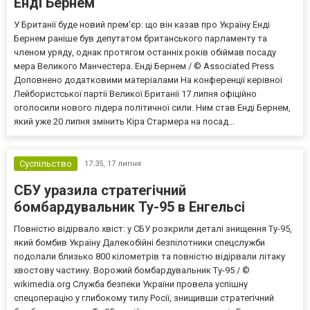
Енді Бернем
У Британії буде новий прем'єр: що він казав про Україну Енді
Бернем раніше був депутатом британського парламенту та
членом уряду, однак протягом останніх років обіймав посаду
мера Великого Манчестера. Енді Бернем / © Associated Press
Доповнено додатковими матеріалами На конференції керівної
Лейбористської партії Великої Британії 17 липня офіційно
оголосили нового лідера політичної сили. Ним став Енді Бернем,
який уже 20 липня змінить Кіра Стармера на посад...
Суспільство
17:35,
17 липня
СБУ уразила стратегічний
бомбардувальник Ту-95 в Енгельсі
Повністю відірвало хвіст: у СБУ розкрили деталі знищення Ту-95,
який бомбив Україну Далекобійні безпілотники спецслужби
подолали близько 800 кілометрів та повністю відірвали літаку
хвостову частину. Ворожий бомбардувальник Ту-95 / ©
wikimedia.org Служба безпеки України провела успішну
спецоперацію у глибокому тилу Росії, знищивши стратегічний