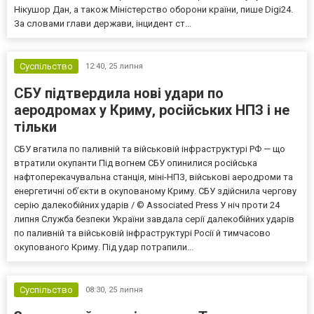
Нікушор Дан, а також Міністерство оборони країни, пише Digi24.
За словами глави держави, інцидент ст...
Суспільство
12:40,
25 липня
СБУ підтвердила нові удари по
аеродромах у Криму, російських НПЗ і не
тільки
СБУ вгатила по паливній та військовій інфраструктурі РФ — що
втратили окупанти Під вогнем СБУ опинилися російська
нафтоперекачувальна станція, міні-НПЗ, військові аеродроми та
енергетичні об’єкти в окупованому Криму. СБУ здійснила чергову
серію далекобійних ударів / © Associated Press У ніч проти 24
липня Служба безпеки України завдала серії далекобійних ударів
по паливній та військовій інфраструктурі Росії й тимчасово
окупованого Криму. Під удар потрапили...
Суспільство
08:30,
25 липня