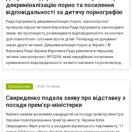
декриміналізацію порно та посилення
відповідальності за дитячу порнографію
Рада підтримала декриміналізацію порно: законопроєкт
пройшов перше читання Верховна Рада підтримала законодавчі
зміни, які пропонують розмежувати відповідальність за контент
для повнолітніх і злочини проти дітей. Попереду на документ
чекає друге читання. Декриміналізація порно в Україні / ©
Верховна Рада України Верховна Рада ухвалила в першому
читанні законопроєкт №15294, який передбачає посилення
кримінальної відповідальності за виготовлення та розповсюд...
Суспільство
13:50,
15 липня
Свириденко подала заяву про відставку з
посади прем'єр-міністерки
Reuters назвав можливих кандидатів на посаду прем’єр-міністра
України Новопризначена прем'єр-міністр України Юлія
Свириденко бере участь у засіданні українського парламенту, 17
липня 2025 року / Фото: Reuters Українські депутати готуються