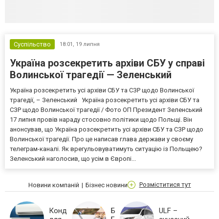
Суспільство
18:01,
19 липня
Україна розсекретить архіви СБУ у справі
Волинської трагедії — Зеленський
Україна розсекретить усі архіви СБУ та СЗР щодо Волинської
трагедії, – Зеленський Україна розсекретить усі архіви СБУ та
СЗР щодо Волинської трагедії / Фото ОП Президент Зеленський
17 липня провів нараду стосовно політики щодо Польщі. Він
анонсував, що Україна розсекретить усі архіви СБУ та СЗР щодо
Волинської трагедії. Про це написав глава держави у своєму
телеграм-каналі. Як врегульовуватимуть ситуацію із Польщею?
Зеленський наголосив, що усім в Європі...
Розміститися тут
Новини компаній
Бізнес новини
Кондиціонери
БПЛА
ULF –