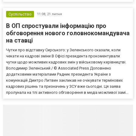
Суспільство
11:08,
21 липня
В ОП спростували інформацію про
обговорення нового головнокомандувача
на ставці
Чутки про відставку Сирського: у Зеленського сказали, коли
чекати на кадрові зміни В Офісі президента прокоментували
чутки щодо можливих кадрових змін у військовому керівництві.
Володимир Зеленський / © Associated Press Доповнено
додатковими матеріалами Радник президента України з
комунікацій Дмитро Литвин закликав не очікувати термінових
кадрових рішень та призначень у ЗСУ вже сьогодні. Ця заява
пролунала на тлі активного обговорення в медіа можливої замі...