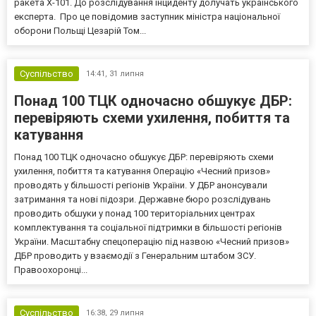
ракета Х-101. До розслідування інциденту долучать українського
експерта. Про це повідомив заступник міністра національної
оборони Польщі Цезарій Том...
Суспільство
14:41,
31 липня
Понад 100 ТЦК одночасно обшукує ДБР:
перевіряють схеми ухилення, побиття та
катування
Понад 100 ТЦК одночасно обшукує ДБР: перевіряють схеми
ухилення, побиття та катування Операцію «Чесний призов»
проводять у більшості регіонів України. У ДБР анонсували
затримання та нові підозри. Державне бюро розслідувань
проводить обшуки у понад 100 територіальних центрах
комплектування та соціальної підтримки в більшості регіонів
України. Масштабну спецоперацію під назвою «Чесний призов»
ДБР проводить у взаємодії з Генеральним штабом ЗСУ.
Правоохоронці...
Суспільство
16:38,
29 липня