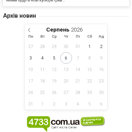
Якими будуть нові купюри грив...
Архів новин
Серпень
Пн
Вт
Ср
Чт
Пт
Сб
Нд
27
28
29
30
31
1
2
3
4
5
6
7
8
9
10
11
12
13
14
15
16
17
18
19
20
21
22
23
24
25
26
27
28
29
30
31
1
2
3
4
5
6