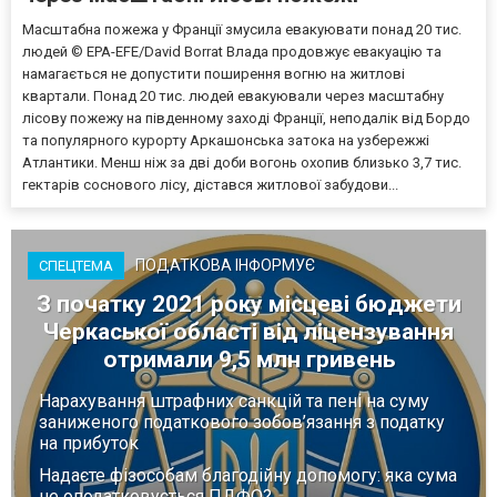
Масштабна пожежа у Франції змусила евакуювати понад 20 тис.
людей © EPA-EFE/David Borrat Влада продовжує евакуацію та
намагається не допустити поширення вогню на житлові
квартали. Понад 20 тис. людей евакуювали через масштабну
лісову пожежу на південному заході Франції, неподалік від Бордо
та популярного курорту Аркашонська затока на узбережжі
Атлантики. Менш ніж за дві доби вогонь охопив близько 3,7 тис.
гектарів соснового лісу, дістався житлової забудови...
ПОДАТКОВА ІНФОРМУЄ
СПЕЦТЕМА
З початку 2021 року місцеві бюджети
Черкаської області від ліцензування
отримали 9,5 млн гривень
Нарахування штрафних санкцій та пені на суму
заниженого податкового зобов’язання з податку
на прибуток
Надаєте фізособам благодійну допомогу: яка сума
не оподатковується ПДФО?