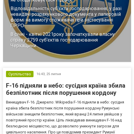
Відповідальність суб’єкта господарювання, у разі
невидачі розрахункового документа у паперовій
формі на вимогу споживача при застосуванні
ПРРО
В січні - квітні 2021року започаткували власну
справу 2759 суб’єктів господарювання
Черкащини
Суспільство
16:43,
25 липня
F-16 підняли в небо: сусідня країна збила
безпілотник після порушення кордону
Винищувач F-16. Джерело: Wikipedia F-16 підняли в небо: сусідня
країна збила безпілотник після порушення кордону Румунські
військові знищили безпілотник, який вранці 24 липня увійшов у
повітряний простір країни. Ціль ліквідував винищувач F-16 над
безлюдною місцевістю, що дозволило уникнути загрози для
цивільного населення. Про це повідомив президент Румунії