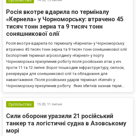
Суспільство
14:50,
13 липня
Росія вкотре вдарила по терміналу
«Кернела» у Чорноморську: втрачено 45
тисяч тонн зерна та 9 тисяч тонн
соняшникової олії
Росія вкотре вдарила по терміналу «Кернела» у Чорноморську:
втрачено 45 тисяч тонн зерна та 9 тисяч тонн соняшникової олії
Експортний термінал агрохолдингу «Кернел» у порту
Чорноморська призупинив роботу після російських атак у ніч
проти 11 та 12 липня. Ворог пошкодив інфраструктуру, силоси,
резервуари для соняшникової олії та обладнання для
навантаження. Після російських ударів термінал «Kernel» у
Чорноморську призупинив роботу Яких збитків зазнав термі...
Суспільство
15:20,
11 липня
Сили оборони уразили 21 російський
танкер та логістичні судна в Азовському
морі