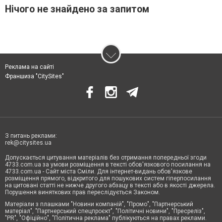
Нічого не знайдено за запитом
Реклама на сайті
Франшиза "CitySites"
З питань реклами:
rek@citysites.ua
Допускається цитування матеріалів без отримання попередньої згоди
4733.com.ua за умови розміщення в тексті обов'язкового посилання на
4733.com.ua - Сайт міста Сміли. Для інтернет-видань обов'язкове
розміщення прямого, відкритого для пошукових систем гіперпосилання
на цитовані статті не нижче другого абзацу в тексті або в якості джерела.
Порушення виняткових прав переслідується Законом.
Матеріали з плашками "Новини компаній", "Промо", "Партнерський
матеріал", "Партнерський спецпроєкт", "Політичні новини", "Пресреліз",
"PR", "Офіційно", "Політична реклама" публікуються на правах реклами.