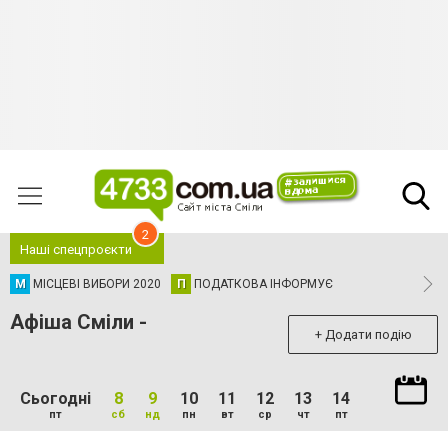
2
Наші спецпроєкти
М
МІСЦЕВІ ВИБОРИ 2020
П
ПОДАТКОВА ІНФОРМУЄ
Афіша Сміли -
+ Додати подію
Сьогодні
8
9
10
11
12
13
14
пт
сб
нд
пн
вт
ср
чт
пт