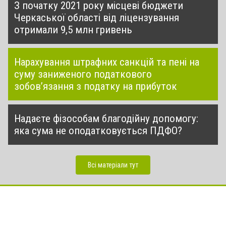
З початку 2021 року місцеві бюджети
Черкаської області від ліцензування
отримали 9,5 млн гривень
Нарахування штрафних санкцій та пені на
суму заниженого податкового
зобов’язання з податку на прибуток
Надаєте фізособам благодійну допомогу:
яка сума не оподатковується ПДФО?
Всі матеріали тут