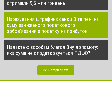
отримали 9,5 млн гривень
Нарахування штрафних санкцій та пені на
суму заниженого податкового
зобов’язання з податку на прибуток
Надаєте фізособам благодійну допомогу:
яка сума не оподатковується ПДФО?
Всі матеріали тут