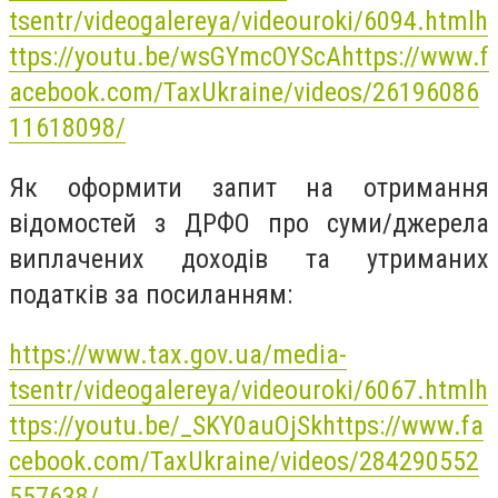
tsentr/videogalereya/videouroki/6094.html
h
ttps://youtu.be/wsGYmcOYScA
https://www.f
acebook.com/TaxUkraine/videos/26196086
11618098/
Як оформити запит на отримання
відомостей з ДРФО про суми/джерела
виплачених доходів та утриманих
податків за посиланням:
https://www.tax.gov.ua/media-
tsentr/videogalereya/videouroki/6067.html
h
ttps://youtu.be/_SKY0auOjSk
https://www.fa
cebook.com/TaxUkraine/videos/284290552
557638/