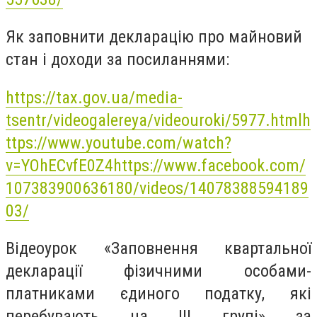
Як заповнити декларацію про майновий
стан і доходи за посиланнями:
https://tax.gov.ua/media-
tsentr/videogalereya/videouroki/5977.html
h
ttps://www.youtube.com/watch?
v=YOhECvfE0Z4
https://www.facebook.com/
107383900636180/videos/14078388594189
03/
Відеоурок «Заповнення квартальної
декларації фізичними особами-
платниками єдиного податку, які
перебувають на ІІІ групі» за