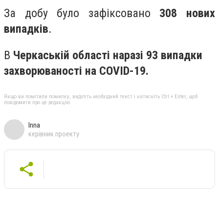
За добу було зафіксовано
308 нових
випадків
.
В
Черкаській області наразі 93 випадки
захворюваності на COVID-19
.
Якщо ви помітили помилку, виділіть необхідний текст і натисніть Ctrl + Enter, щоб
повідомити про це редакцію
Inna
керівник проекту