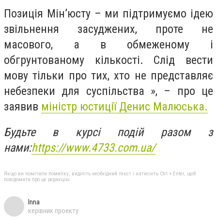
Позиція Мін’юсту – ми підтримуємо ідею
звільнення засуджених, проте не
масового, а в обмеженому і
обгрунтованому кількості. Слід вести
мову тільки про тих, хто не представляє
небезпеки для суспільства », – про це
заявив
міністр юстиції Денис Малюська.
Будьте в курсі подій разом з
нами:
https://www.4733.com.ua/
Якщо ви помітили помилку, виділіть необхідний текст і натисніть Ctrl + Enter, щоб
повідомити про це редакцію
Inna
керівник проекту