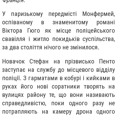
У паризькому передмісті Монфермей,
оспіваному в знаменитому романі
Віктора Гюго як місце поліцейського
свавілля і житло покидьків суспільства,
за два століття нічого не змінилося.
Новачок Стефан на прізвисько Пенто
заступає на службу до місцевого відділу
поліції. З гарматами в кобурі і кийками в
руках його нові соратники творять на
вулицях району те, що вони називають
справедливістю, поки одного разу не
потрапляють на камеру дрона одного