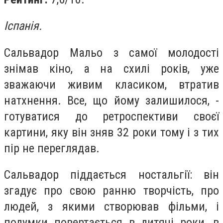
Іспанія.
Сальвадор Мальо з самої молодості
знімав кіно, а на схилі років, уже
зважаючи живим класиком, втратив
натхнення. Все, що йому залишилося, -
готуватися до ретроспективи своєї
картини, яку він зняв 32 роки тому і з тих
пір не переглядав.
Сальвадор піддається ностальгії: він
згадує про свою ранню творчість, про
людей, з якими створював фільми, і
подумки повертається в дитячі роки, в