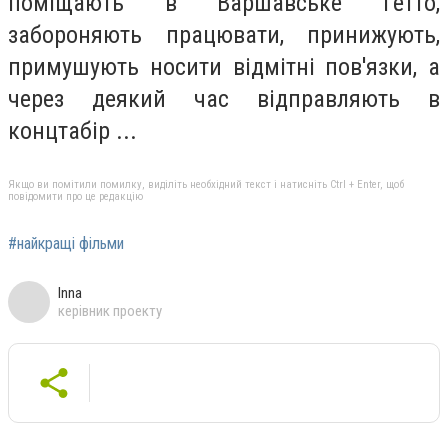
поміщають в Варшавське гетто,
забороняють працювати, принижують,
примушують носити відмітні пов'язки, а
через деякий час відправляють в
концтабір ...
Якщо ви помітили помилку, виділіть необхідний текст і натисніть Ctrl + Enter, щоб
повідомити про це редакцію
#найкращі фільми
Inna
керівник проекту