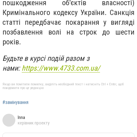
пошкодження об'єктів власності)
Кримінального кодексу України. Санкція
статті передбачає покарання у вигляді
позбавлення волі на строк до шести
років.
Будьте в курсі подій разом з
нами:
https://www.4733.com.ua/
Якщо ви помітили помилку, виділіть необхідний текст і натисніть Ctrl + Enter, щоб
повідомити про це редакцію
#замінування
Inna
керівник проекту