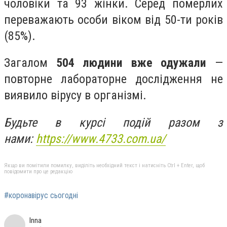
чоловіки та 93 жінки. Серед померлих
переважають особи віком від 50-ти років
(85%).
Загалом
504 людини вже одужали
—
повторне лабораторне дослідження не
виявило вірусу в організмі.
Будьте в курсі подій разом з
нами:
https://www.4733.com.ua/
Якщо ви помітили помилку, виділіть необхідний текст і натисніть Ctrl + Enter, щоб
повідомити про це редакцію
#коронавірус сьогодні
Inna