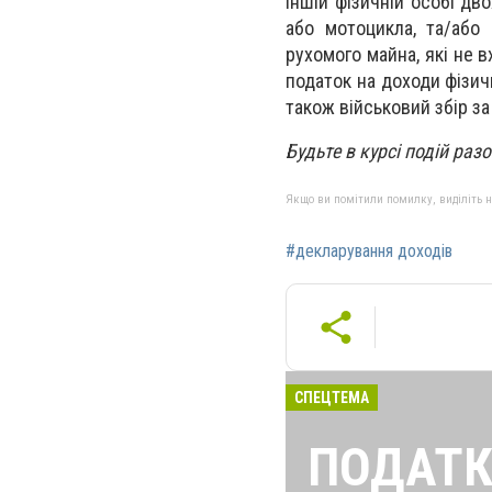
іншій фізичній особі дв
або мотоцикла, та/або 
рухомого майна, які не 
податок на доходи фізичн
також військовий збір за
Будьте в курсі подій раз
Якщо ви помітили помилку, виділіть нео
#декларування доходів
СПЕЦТЕМА
ПОДАТК