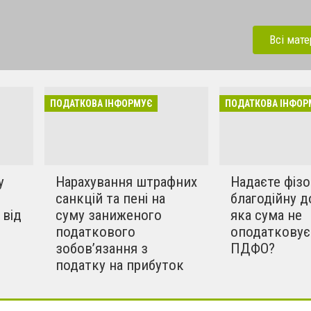
найсвіжіші новини від
платників податків
Всі мате
ПОДАТКОВА ІНФОРМУЄ
ПОДАТКОВА ІНФОР
у
Нарахування штрафних
Надаєте фіз
санкцій та пені на
благодійну д
 від
суму заниженого
яка сума не
податкового
оподатковує
зобов’язання з
ПДФО?
податку на прибуток