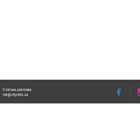
З питань реклами:
rek@citysites.ua
Допускається цитування матеріалів без отримання попередньої згоди 4733.com.ua за
систем гіперпосилання на цитовані статті не нижче другого абзацу в тексті або в я
Матеріали з плашками "Новини компаній", "Промо", "Партнерський матеріал", "Партнер
Реклама на сайті
Ф