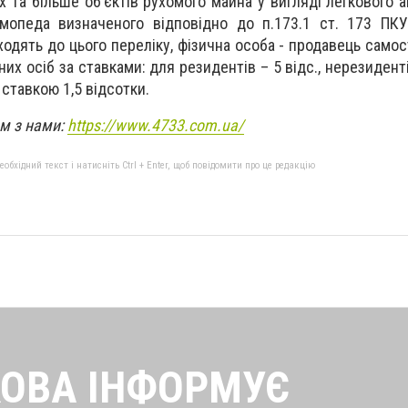
ох та більше об’єктів рухомого майна у вигляді легкового 
мопеда визначеного відповідно до п.173.1 ст. 173 ПКУ
входять до цього переліку, фізична особа - продавець само
их осіб за ставками: для резидентів – 5 відс., нерезидентів
 ставкою 1,5 відсотки.
ом з нами:
https://www.4733.com.ua/
бхідний текст і натисніть Ctrl + Enter, щоб повідомити про це редакцію
ОВА ІНФОРМУЄ