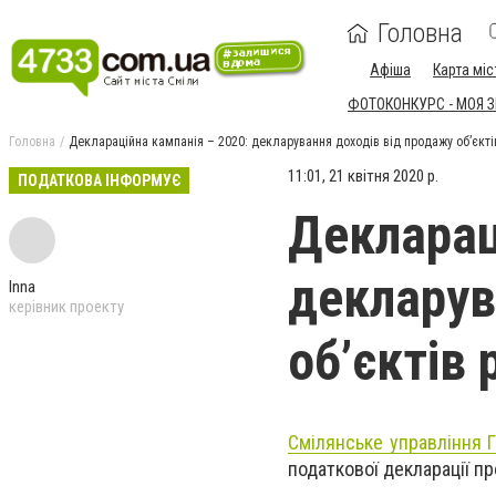
Головна
Афіша
Карта міс
ФОТОКОНКУРС - МОЯ 
Головна
Деклараційна кампанія – 2020: декларування доходів від продажу об’єкті
11:01, 21 квітня 2020 р.
ПОДАТКОВА ІНФОРМУЄ
Декларац
декларув
Inna
керівник проекту
об’єктів
Смілянське управління 
податкової декларації пр