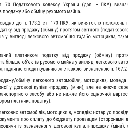
т.173 Податкового кодексу України (далі – ПКУ) визна
з продажу або обміну рухомого майна.
овідно до п. 173.2 ст. 173 ПКУ, як виняток із положень п
атку від продажу (обміну) протягом звітного (податкового
на у вигляді легкового автомобіля та/або мотоцикла, та/а
маний платником податку від продажу (обміну) протя
та більше об’єктів рухомого майна у вигляді легкового авт
, підлягає оподаткуванню за ставкою, визначеною п. 167.2 
родажу/обміну легкового автомобіля, мотоцикла, мопеда
еної у договорі купівлі-продажу (міни), але не нижче сер
ранспортного засобу або не нижче його оціночної вартост
бором платника податку).
легкових автомобілів, мотоциклів, мопедів: нотаріус посвід
документа про сплату до бюджету продавцем (сторонами д
ходячи із зазначеної у договорі купівлі-продажу (міни),