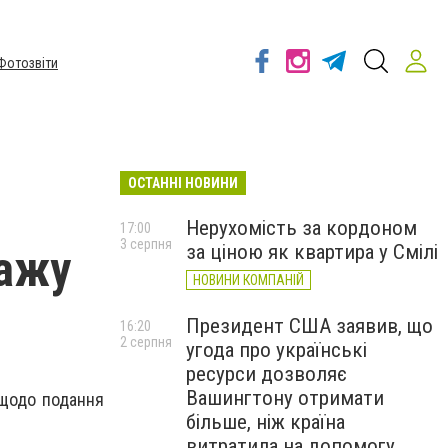
Фотозвіти
ОСТАННІ НОВИНИ
Нерухомість за кордоном
17:00
3 серпня
за ціною як квартира у Смілі
дажу
НОВИНИ КОМПАНІЙ
Президент США заявив, що
16:20
2 серпня
угода про українські
ресурси дозволяє
Вашингтону отримати
щодо подання
більше, ніж країна
витратила на допомогу