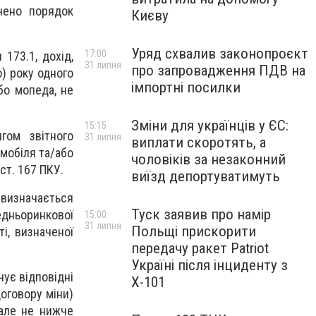
чено порядок
Києву
Уряд схвалив законопроєкт
17:00
 173.1, дохід,
31 липня
про запровадження ПДВ на
) року одного
імпортні посилки
бо мопеда, не
Зміни для українців у ЄС:
15:15
гом звітного
31 липня
виплати скоротять, а
омобіля та/або
чоловіків за незаконний
ст. 167 ПКУ.
виїзд депортуватимуть
 визначається
Туск заявив про намір
едньоринкової
15:00
31 липня
Польщі прискорити
і, визначеної
передачу ракет Patriot
Україні після інциденту з
чує відповідні
Х-101
оговору міни)
 але не нижче