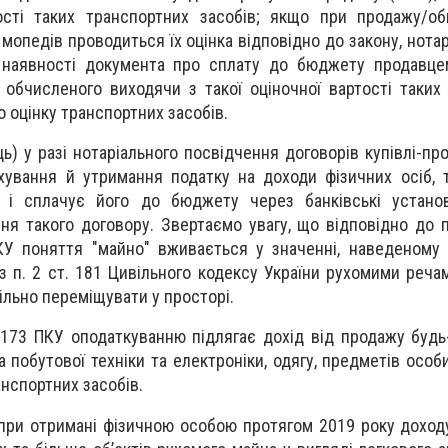
ості таких транспортних засобів; якщо при продажу/об
 мопедів проводиться їх оцінка відповідно до закону, нота
а наявності документа про сплату до бюджету продавце
, обчисленого виходячи з такої оціночної вартості таких
о оцінку транспортних засобів.
ь) у разі нотаріального посвідчення договорів купівлі-пр
хування й утримання податку на доходи фізичних осіб, 
 і сплачує його до бюджету через банківські устано
ня такого договору. Звертаємо увагу, що відповідно до пп
ПКУ поняття "майно" вживається у значенні, наведеному
 із п. 2 ст. 181 Цивільного кодексу України рухомими реч
вільно переміщувати у просторі.
 173 ПКУ оподаткуванню підлягає дохід від продажу будь-
 побутової техніки та електроніки, одягу, предметів особ
анспортних засобів.
при отримані фізичною особою протягом 2019 року доход