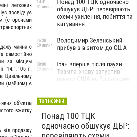
Понад 100 ТЦК одночасно
14:41
міні легкових
31 липня
обшукує ДБР: перевіряють
ріус посвідчує
схеми ухилення, побиття та
м (сторонами
катування
 транспортних
Володимир Зеленський
16:38
29 липня
одажу майна є
прибув з візитом до США
та самостійно
ви за місцем
Іран вперше після паузи
08:00
. 14.1.105 п.
29 липня
Трампа знову запустив
 в Цивільному
ракети США на Близькому
ами (майном) є
Сході
ТОП НОВИНИ
яких об’єктів
истого вжитку
Понад 100 ТЦК
одночасно обшукує ДБР:
у від продажу
перевіряють схеми