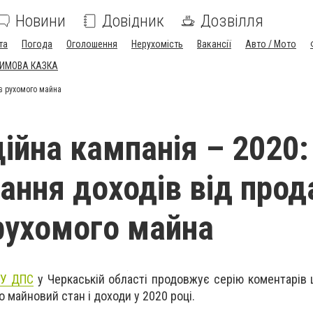
Новини
Довідник
Дозвілля
та
Погода
Оголошення
Нерухомість
Вакансії
Авто / Мото
ЗИМОВА КАЗКА
в рухомого майна
ійна кампанія – 2020:
ання доходів від про
 рухомого майна
ГУ ДПС
у Черкаській області
продовжує серію коментарів 
о майновий стан і доходи у 2020 році.