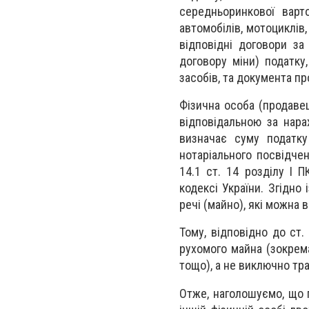
середньоринкової варт
автомобілів, мотоциклів,
відповідні договори з
договору міни) податку
засобів, та документа пр
Фізична особа (продавец
відповідальною за нара
визначає суму податку
нотаріального посвідчен
14.1 ст. 14 розділу І 
кодексі України. Згідно
речі (майно), які можна 
Тому, відповідно до ст.
рухомого майна (зокрема
тощо), а не виключно тр
Отже, наголошуємо, що 