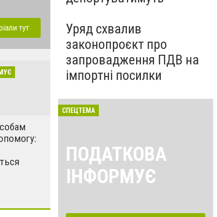
Уряд схвалив
ріали тут
законопроєкт про
запровадження ПДВ на
імпортні посилки
МУЄ
СПЕЦТЕМА
особам
опомогу:
ПОДАТКОВА
ться
ІНФОРМУЄ