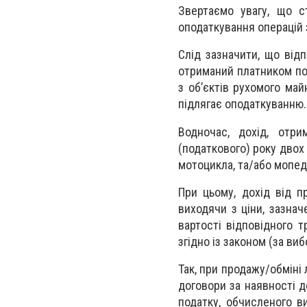
Звертаємо увагу, що с
оподаткування операцій 
Слід зазначити, що відп
отриманий платником под
з об’єктів рухомого май
підлягає оподаткуванню.
Водночас, дохід, отри
(податкового) року двох 
мотоцикла, та/або мопеда
При цьому, дохід від п
виходячи з ціни, зазнач
вартості відповідного т
згідно із законом (за ви
Так, при продажу/обміні 
договори за наявності 
податку, обчисленого ви