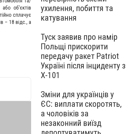
автомобіля та/
ухилення, побиття та
 або об’єктів
стійно сплачує
катування
 – 18 відс., а
Туск заявив про намір
Польщі прискорити
передачу ракет Patriot
Україні після інциденту з
Х-101
Зміни для українців у
ЄС: виплати скоротять,
а чоловіків за
незаконний виїзд
депортуватимуть