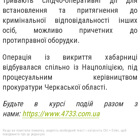
Тривають слідчо-оперативні дії для
встановлення та притягнення до
кримінальної відповідальності інших
осіб, можливо причетних до
протиправної оборудки.
Операція із викриття хабарниці
відбувалася спільно із Нацполіцією, під
процесуальним керівництвом
прокуратури Черкаської області.
Будьте в курсі подій разом з
нами:
https://www.4733.com.ua
Якщо ви помітили помилку, виділіть необхідний текст і натисніть Ctrl + Enter, щоб
повідомити про це редакцію