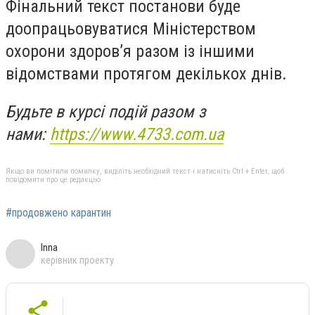
Фінальний текст постанови буде
доопрацьовуватися Міністерством
охорони здоров’я разом із іншими
відомствами протягом декількох днів.
Будьте в курсі подій разом з
нами:
https://www.4733.com.ua
Якщо ви помітили помилку, виділіть необхідний текст і натисніть Ctrl + Enter, щоб
повідомити про це редакцію
#продовжено карантин
Inna
керівник проекту