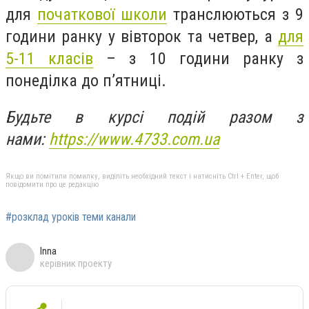
для
початкової школи
транслюються з 9
години ранку у вівторок та четвер, а
для
5-11 класів
– з 10 години ранку з
понеділка до п’ятниці.
Будьте в курсі подій разом з
нами:
https://www.4733.com.ua
Якщо ви помітили помилку, виділіть необхідний текст і натисніть Ctrl + Enter, щоб
повідомити про це редакцію
#розклад уроків теми канали
Inna
керівник проекту