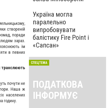
Україна могла
паралельно
ельницькому,
випробовувати
яки створеній
ромад, поради
балістику Fire Point і
 людям зараз.
«Сапсан»
 пояснюють їм
іяти в певних
СПЕЦТЕМА
кі транслюють
ПОДАТКОВА
уть почути не
упори. Наша ж
ІНФОРМУЄ
іх населених
на годину.