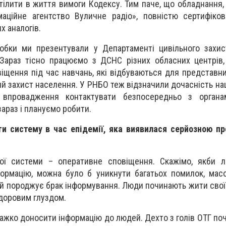
тілити в життя вимоги Кодексу. Тим паче, що обладнання,
маційне агентство Вуличне радіо», повністю сертифіко
 аналогів.
обки ми презентували у Департаменті цивільного захис
 Зараз тісно працюємо з ДСНС різних обласних центрів
іщення під час навчань, які відбуваються для представник
ий захист населення. У РНБО теж відзначили дочасність на
 впровадження контактувати безпосередньо з органа
араз і плануємо робити.
и систему в час епідемії, яка виявилася серйозною п
ої системи – оперативне сповіщення. Скажімо, якби 
ормацію, можна було б уникнути багатьох помилок, масо
ай породжує брак інформування. Люди починають жити свої
здоровим глуздом.
важко доносити інформацію до людей. Дехто з голів ОТГ по