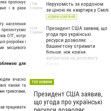
 яке пропонує
Нерухомість за кордоном
17:00
ване і в рази
3 серпня
за ціною як квартира у Смілі
НОВИНИ КОМПАНІЙ
ту населення
Президент США заявив, що
16:20
, презентуємо
2 серпня
угода про українські
ів ОТГ, котрі
ресурси дозволяє
шої розробки і
Вашингтону отримати
ми місцевого
більше, ніж країна
витратила на допомогу
роблемою для
Києву
людям вчасно
ТОП НОВИНИ
вої паніки та
ми тривогами,
Президент США заявив,
що угода про українські
чав працювати
ресурси дозволяє