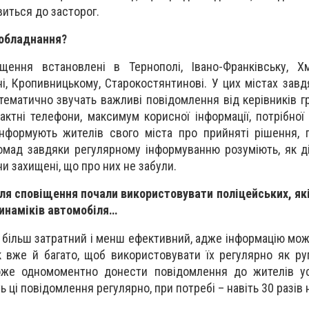
иться до засторог.
обладнання?
ення встановлені в Тернополі, Івано-Франківську, Хм
ні, Кропивницькому, Старокостянтинові. У цих містах завд
тематично звучать важливі повідомлення від керівників г
актні телефони, максимум корисної інформації, потрібної
інформують жителів свого міста про прийняті рішення,
ромад завдяки регулярному інформуванню розуміють, як д
ни захищені, що про них не забули.
ля сповіщення почали використовувати поліцейських, я
инаміків автомобіля…
а більш затратний і менш ефективний, адже інформацію мож
ак вже й багато, щоб використовувати їх регулярно як р
же одномоментно донести повідомлення до жителів ус
ь ці повідомлення регулярно, при потребі – навіть 30 разів 