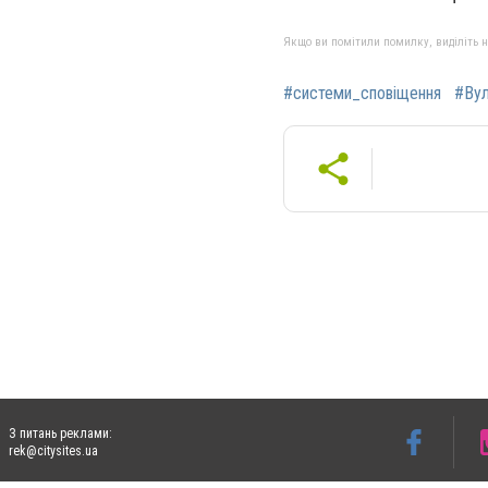
Якщо ви помітили помилку, виділіть нео
#системи_сповіщення
#Вул
З питань реклами:
rek@citysites.ua