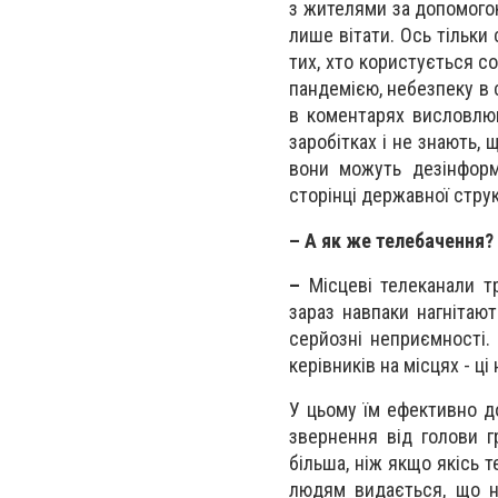
з жителями за допомогою
лише вітати. Ось тільки
тих, хто користується с
пандемією, небезпеку в 
в коментарях висловлюю
заробітках і не знають,
вони можуть дезінформ
сторінці державної стру
– А як же телебачення?
–
Місцеві телеканали т
зараз навпаки нагнітаю
серйозні неприємності.
керівників на місцях - ц
У цьому їм ефективно д
звернення від голови гр
більша, ніж якщо якісь т
людям видається, що не