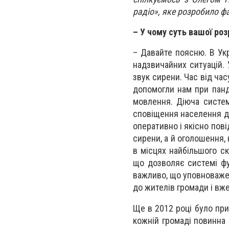
радіо», яке розробило ф
– У чому суть вашої розр
– Давайте поясню. В Ук
надзвичайних ситуацій. 
звук сирени. Час від час
допомогли нам при панд
мовлення. Діюча систем
сповіщення населення д
оперативно і якісно пов
сирени, а й оголошення,
в місцях найбільшого с
що дозволяє системі фу
важливо, що уповноважен
до жителів громади і вж
Ще в 2012 році було при
кожній громаді повинна 