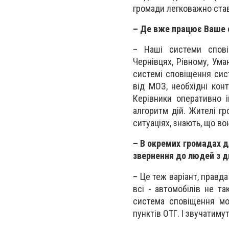
громади легковажно став
– Де вже працює Ваше 
– Наші системи сповіщ
Чернівцях, Рівному, Ума
системі сповіщення сис
від МОЗ, необхідні конт
Керівники оперативно 
алгоритм дій. Жителі г
ситуаціях, знають, що во
– В окремих громадах д
звернення до людей з д
– Це теж варіант, правд
всі - автомобілів не т
система сповіщення мо
пунктів ОТГ. І звучатимут