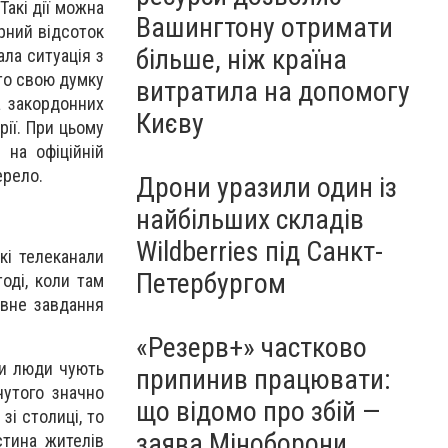
акі дії можна
Вашингтону отримати
рний відсоток
більше, ніж країна
ла ситуація з
то свою думку
витратила на допомогу
а закордонних
Києву
рії. При цьому
на офіційній
ерело.
Дрони уразили один із
найбільших складів
Wildberries під Санкт-
кі телеканали
Петербургом
оді, коли там
овне завдання
«Резерв+» частково
ли люди чують
припинив працювати:
чутого значно
що відомо про збій —
зі столиці, то
заява Міноборони
стина жителів