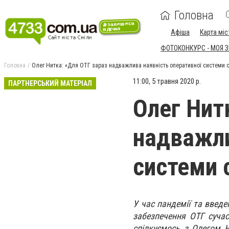
Головна
Афіша
Карта міс
ФОТОКОНКУРС - МОЯ 
Головна
Олег Нитка: «Для ОТГ зараз надважлива наявність оперативної системи 
11:00, 5 травня 2020 р.
ПАРТНЕРСЬКИЙ МАТЕРІАЛ
Олег Нит
надважли
системи 
У час пандемії та введе
забезпечення ОТГ сучас
спілкуємось з Олегом Н