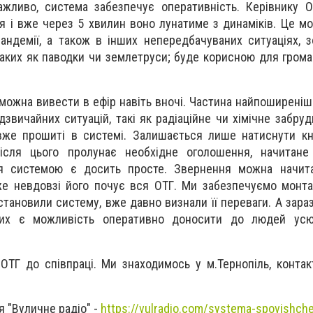
жливо, система забезпечує оперативність. Керівнику О
я і вже через 5 хвилин воно лунатиме з динаміків. Це м
ндемії, а також в інших непередбачуваних ситуаціях, 
таких як паводки чи землетруси; буде корисною для грома
можна вивести в ефір навіть вночі. Частина найпоширеніши
дзвичайних ситуацій, такі як радіаційне чи хімічне забруд
 вже прошиті в системі. Залишається лише натиснути кн
ісля цього пролунає необхідне оголошення, начитане
я системою є досить просте. Звернення можна начита
же невдовзі його почує вся ОТГ. Ми забезпечуємо монта
встановили систему, вже давно визнали її переваги. А зара
них є можливість оперативно доносити до людей ус
ОТГ до співпраці. Ми знаходимось у м.Тернопіль, конта
 "Вуличне радіо" -
https://vulradio.com/systema-spovishch