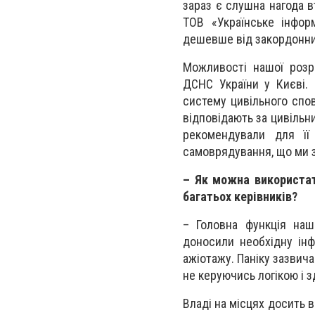
зараз є слушна нагода в
ТОВ «Українське інфор
дешевше від закордонних
Можливості нашої розр
ДСНС України у Києві.
систему цивільного спов
відповідають за цивільн
рекомендували для її
самоврядування, що ми з
– Як можна використат
багатьох керівників?
– Головна функція наш
доносили необхідну інф
ажіотажу. Паніку зазвич
не керуючись логікою і 
Владі на місцях досить 