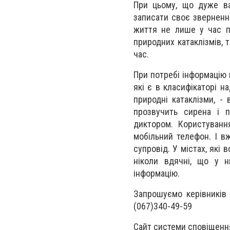
При цьому, що дуже ва
записати своє зверненн
життя не лише у час па
природних катаклізмів, 
час.
При потребі інформацію 
які є в класифікаторі на
природні катаклізми, -
прозвучить сирена і п
диктором. Користуванн
мобільний телефон. І в
супровід. У містах, які 
ніколи вдячні, що у 
інформацію.
Запрошуємо керівників 
(067)340-49-59
Сайт системи сповіщення