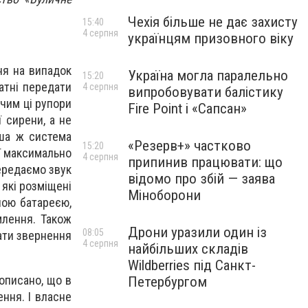
Чехія більше не дає захисту
15:40
4 серпня
українцям призовного віку
ня на випадок
Україна могла паралельно
15:20
атні передати
4 серпня
випробовувати балістику
 чим ці рупори
Fire Point і «Сапсан»
 сирени, а не
аша ж система
«Резерв+» частково
15:20
ї максимально
4 серпня
припинив працювати: що
ередаємо звук
відомо про збій — заява
 які розміщені
Міноборони
ною батареєю,
млення. Також
Дрони уразили один із
08:05
ати звернення
4 серпня
найбільших складів
Wildberries під Санкт-
рописано, що в
Петербургом
ння. І власне