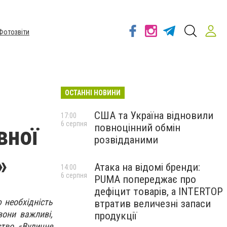
Фотозвіти
ОСТАННІ НОВИНИ
США та Україна відновили
17:00
6 серпня
повноцінний обмін
вної
розвідданими
»
Атака на відомі бренди:
14:00
6 серпня
PUMA попереджає про
дефіцит товарів, а INTERTOP
ю необхідність
втратив величезні запаси
вони важливі,
продукції
ство «Вуличне