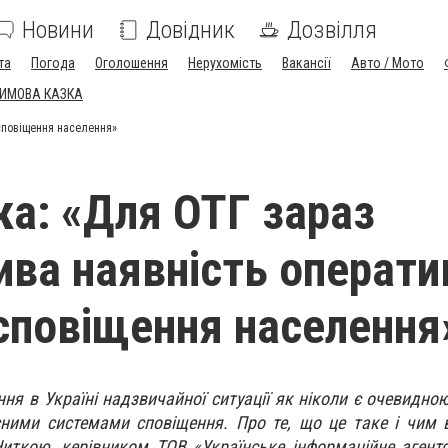
Новини
Довідник
Дозвілля
та
Погода
Оголошення
Нерухомість
Вакансії
Авто / Мото
ЗИМОВА КАЗКА
сповіщення населення»
ка: «Для ОТГ зараз
ва наявність операти
сповіщення населення
ння в Україні надзвичайної ситуації як ніколи є очевидно
ними системами сповіщення. Про те, що це таке і чим 
иткою, керівником ТОВ «Українське інформаційне агент