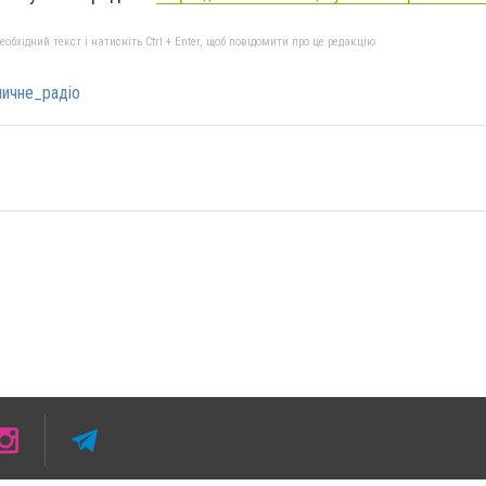
бхідний текст і натисніть Ctrl + Enter, щоб повідомити про це редакцію
ичне_радіо