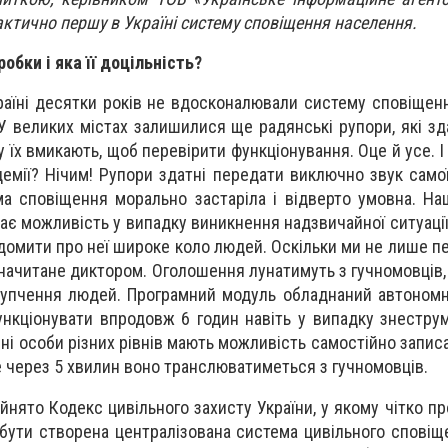
актично першу в Україні систему сповіщення населення.
обки і яка її доцільність?
раїні десятки років не вдосконалювали систему сповіщен
У великих містах залишилися ще радянські рупори, які зд
у їх вмикають, щоб перевірити функціонування. Оце й усе. І
емії? Нічим! Рупори здатні передати виключно звук самої
а сповіщення морально застаріла і відверто умовна. Н
ає можливість у випадку виникнення надзвичайної ситуаці
ідомити про неї широке коло людей. Оскільки ми не лише п
 начитане диктором. Оголошення лунатимуть з гучномовців,
купчення людей. Програмний модуль обладнаний автоном
нкціонувати впродовж 6 годин навіть у випадку знестру
і особи різних рівнів мають можливість самостійно запис
е через 5 хвилин воно транслюватиметься з гучномовців.
йнято Кодекс цивільного захисту України, у якому чітко п
бути створена централізована система цивільного сповіще