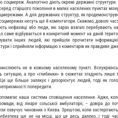
 соцмереж. Аналогічно діють окремі державні структури. Т
 серед старшого покоління в малих населених пунктах мізе
оцмережами. А для державних структур, як продемонструва
соцмережах несуть ще й коментатори. Скажімо, доволі час
ть нефахівці або люди, які зараз взагалі перебувають н
 що саме відбувається в конкретний момент на даній терито
увати інших людей, які прийшли прочитати інформацію 
ктури і сприйняли інформацію з коментарів як правдиве дж
ранслюють не в кожному населеному пункті. Всеукраїнсь
ть ситуацію, а про «глибинки» в сюжетах згадують лише т
 Це ще більше залякує і дезорієнтує людей, тоді як гол
і неприємності попередити.
опомагає наша система сповіщення населення. Адже, ко
омади, від лікаря сільської амбулаторії, – довіра до по
ези озвучує чиновник з Києва. Зрештою, коли застерігають 
безпека ще не на місці, що це десь далеко, і тоді ча