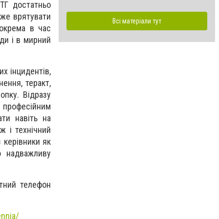
ТГ достатньо
оже врятувати
Всі матеріали тут
зокрема в час
ди і в мирний
х інцидентів,
нення, теракт,
опку. Відразу
 професійним
ти навіть на
ж і технічний
з керівники як
ю надважливу
ктний телефон
ennia/