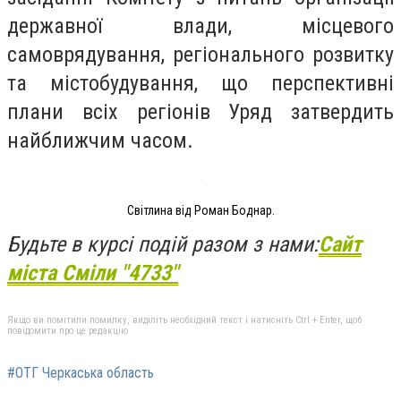
державної влади, місцевого
самоврядування, регіонального розвитку
та містобудування, що перспективні
плани всіх регіонів Уряд затвердить
найближчим часом.
Світлина від Роман Боднар.
Будьте в курсі подій разом з нами:
Сайт
міста Сміли "4733"
Якщо ви помітили помилку, виділіть необхідний текст і натисніть Ctrl + Enter, щоб
повідомити про це редакцію
#ОТГ Черкаська область