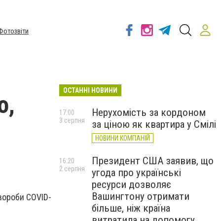
Фотозвіти
ОСТАННІ НОВИНИ
о,
Нерухомість за кордоном
17:00
3 серпня
за ціною як квартира у Смілі
НОВИНИ КОМПАНІЙ
Президент США заявив, що
16:20
2 серпня
угода про українські
ресурси дозволяє
Вашингтону отримати
вороби COVID-
більше, ніж країна
витратила на допомогу