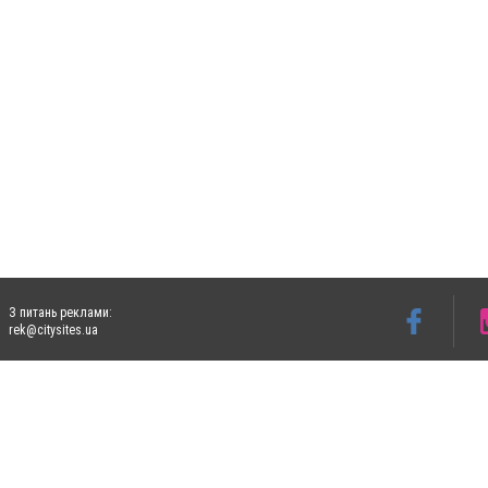
З питань реклами:
rek@citysites.ua
Допускається цитування матеріалів без отримання попередньої згоди 4733.com.ua за
систем гіперпосилання на цитовані статті не нижче другого абзацу в тексті або в я
Матеріали з плашками "Новини компаній", "Промо", "Партнерський матеріал", "Партнер
Реклама на сайті
Ф