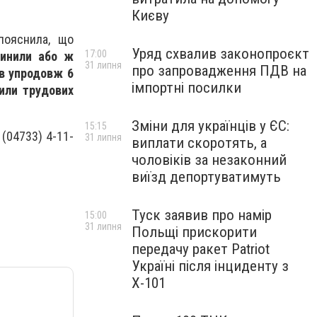
Києву
пояснила, що
Уряд схвалив законопроєкт
17:00
пинили або ж
31 липня
про запровадження ПДВ на
ів упродовж 6
імпортні посилки
нили трудових
Зміни для українців у ЄС:
15:15
(04733) 4-11-
31 липня
виплати скоротять, а
чоловіків за незаконний
виїзд депортуватимуть
Туск заявив про намір
15:00
31 липня
Польщі прискорити
передачу ракет Patriot
Україні після інциденту з
Х-101