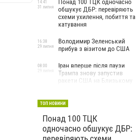
Понад 100 ТЦК одночасно
14:41
31 липня
обшукує ДБР: перевіряють
схеми ухилення, побиття та
катування
Володимир Зеленський
16:38
29 липня
прибув з візитом до США
Іран вперше після паузи
08:00
29 липня
Трампа знову запустив
ракети США на Близькому
Сході
ТОП НОВИНИ
Понад 100 ТЦК
одночасно обшукує ДБР:
перевіряють схеми