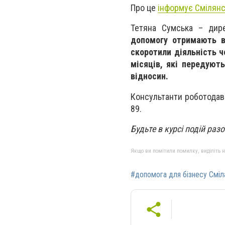
Про це
інформує Смілянс
Тетяна Сумська – дире
допомогу отримають вл
скоротили діяльність ч
місяців, які передують
відносин.
Консультанти роботодавц
89.
Будьте в курсі подій раз
Якщо ви помітили помилку, виділіть нео
#допомога для бізнесу Сміл