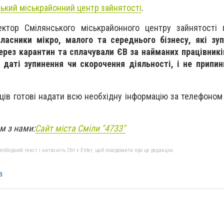
ький міськрайонний центр зайнятості
.
ктор Смілянського міськрайонного центру зайнятості 
асники мікро, малого та середнього бізнесу, які зу
ерез карантин та сплачували ЄВ за найманих працівник
 даті зупинення чи скорочення діяльності, і не припи
ів готові надати всю необхідну інформацію за телефоном 
ом з нами:
Сайт міста Сміли "4733"
бхідний текст і натисніть Ctrl + Enter, щоб повідомити про це редакцію
а