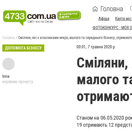
Головна
Афіша
Карта міс
ФОТОКОНКУРС - МОЯ 
Головна
Сміляни, які є власниками мікро, малого та середнього бізнесу, отримают
00:01, 7 травня 2020 р.
ДОПОМОГА БІЗНЕСУ
Сміляни, 
малого т
Inna
керівник проекту
отримаю
Станом на 06.05.2020 ро
19 отримають 12 предста