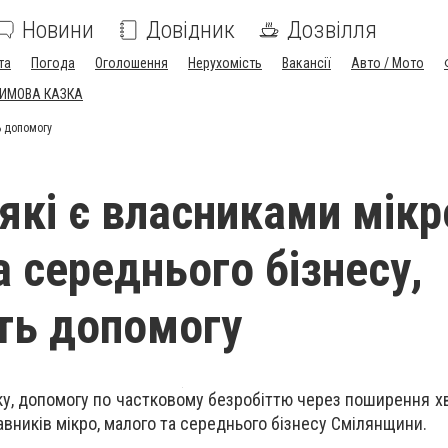
Новини
Довідник
Дозвілля
та
Погода
Оголошення
Нерухомість
Вакансії
Авто / Мото
ЗИМОВА КАЗКА
ь допомогу
які є власниками мікр
а середнього бізнесу,
ть допомогу
ку, допомогу по частковому безробіттю через поширення х
вників мікро, малого та середнього бізнесу Смілянщини.