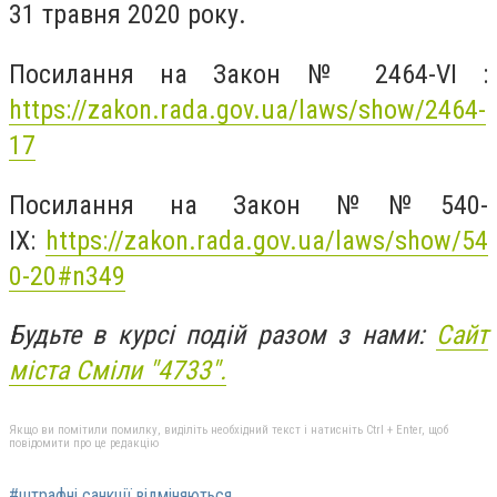
31 травня 2020 року.
Посилання на Закон № 2464-VI :
https://zakon.rada.gov.ua/laws/show/2464-
17
Посилання на Закон №№540-
ІХ:
https://zakon.rada.gov.ua/laws/show/54
0-20#n349
Будьте в курсі подій разом з нами:
Сайт
міста Сміли "4733".
Якщо ви помітили помилку, виділіть необхідний текст і натисніть Ctrl + Enter, щоб
повідомити про це редакцію
#штрафні санкції відміняються