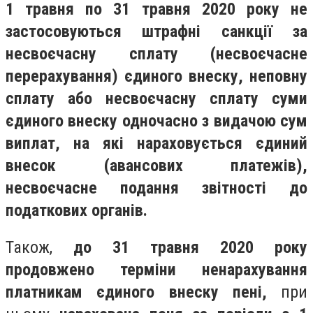
1 травня по 31 травня 2020 року не
застосовуються штрафні санкції за
несвоєчасну сплату (несвоєчасне
перерахування) єдиного внеску, неповну
сплату або несвоєчасну сплату суми
єдиного внеску одночасно з видачою сум
виплат, на які нараховується єдиний
внесок (авансових платежів),
несвоєчасне подання звітності до
податкових органів.
Також,
до 31 травня 2020 року
продовжено терміни ненарахування
платникам єдиного внеску пені,
при