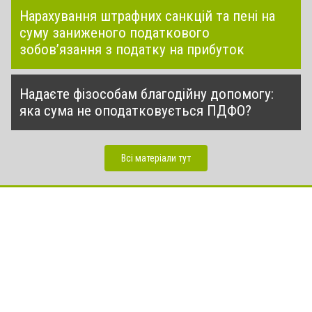
Нарахування штрафних санкцій та пені на
суму заниженого податкового
зобов’язання з податку на прибуток
Надаєте фізособам благодійну допомогу:
яка сума не оподатковується ПДФО?
Всі матеріали тут