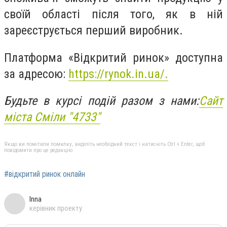
своїй області після того, як в ній
зареєструється перший виробник.
Платформа «Відкритий ринок» доступна
за адресою:
https://rynok.in.ua/.
Будьте в курсі подій разом з нами:
Сайт
міста Сміли "4733"
Якщо ви помітили помилку, виділіть необхідний текст і натисніть Ctrl + Enter, щоб
повідомити про це редакцію
#відкритий ринок онлайн
Inna
керівник проекту