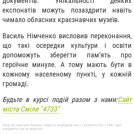
документів. Унікальності деяких
експонатів можуть позаздрити навіть
чимало обласних краєзнавчих музеїв.
Василь Німченко висловив переконання,
що такі осередки культури і освіти
допоможуть зберегти пам’ять про
героїчне минуле. А тому мають бути в
кожному населеному пункті, у кожній
громаді.
Будьте в курсі подій разом з нами:
Сайт
міста Сміли "4733"
Якщо ви помітили помилку, виділіть необхідний текст і натисніть Ctrl + Enter, щоб
повідомити про це редакцію