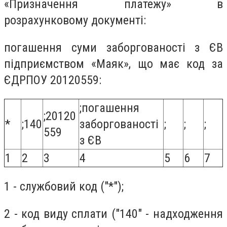
«Призначення платежу» в
розрахунковому документі:
погашення суми заборгованості з ЄВ
підприємством «Маяк», що має код за
ЄДРПОУ 20120559:
;погашення
;20120
*
;140
заборгованості
;
;
;
559
з ЄВ
1
2
3
4
5
6
7
1 - службовий код ("*");
2 - код виду сплати ("140" - надходження