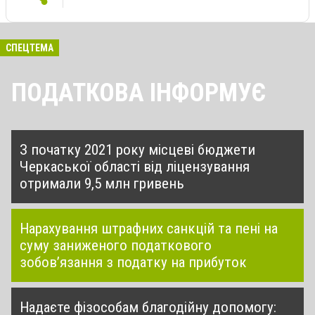
СПЕЦТЕМА
ПОДАТКОВА ІНФОРМУЄ
З початку 2021 року місцеві бюджети
Черкаської області від ліцензування
отримали 9,5 млн гривень
Нарахування штрафних санкцій та пені на
суму заниженого податкового
зобов’язання з податку на прибуток
Надаєте фізособам благодійну допомогу: