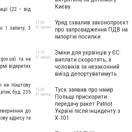
Києву
ції (22 – від
Уряд схвалив законопроєкт
17:00
31 липня
і 1 запиту, 3
про запровадження ПДВ на
імпортні посилки
Зміни для українців у ЄС:
15:15
31 липня
gov.ua) та на
виплати скоротять, а
ормі відкритих
чоловіків за незаконний
виїзд депортуватимуть
ні на поштову
Туск заявив про намір
15:00
атик, буд. 235
31 липня
Польщі прискорити
передачу ракет Patriot
Україні після інциденту з
 звернення до
Х-101
ову адресу та