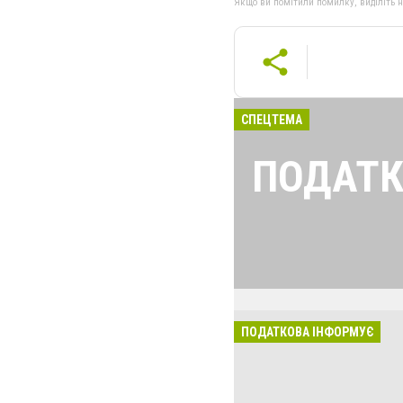
Якщо ви помітили помилку, виділіть нео
СПЕЦТЕМА
ПОДАТК
Найголовніші і 
податкової для 
ПОДАТКОВА ІНФОРМУЄ