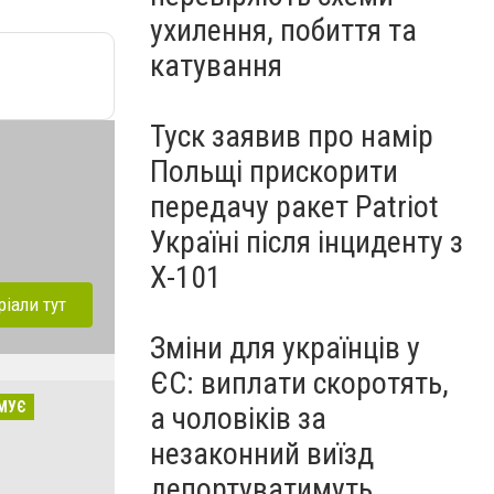
ухилення, побиття та
катування
Туск заявив про намір
Польщі прискорити
передачу ракет Patriot
Україні після інциденту з
Х-101
ріали тут
Зміни для українців у
ЄС: виплати скоротять,
МУЄ
а чоловіків за
незаконний виїзд
депортуватимуть