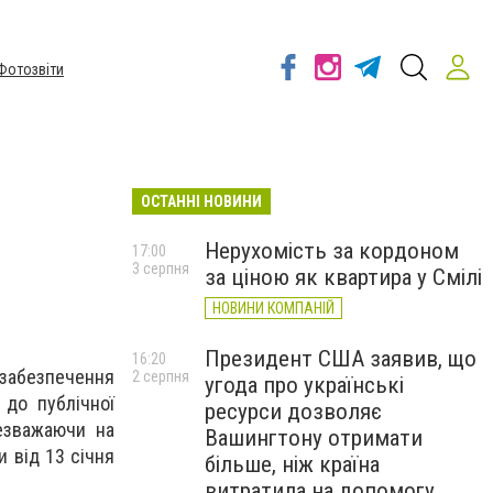
Фотозвіти
ОСТАННІ НОВИНИ
Нерухомість за кордоном
17:00
3 серпня
за ціною як квартира у Смілі
НОВИНИ КОМПАНІЙ
Президент США заявив, що
16:20
забезпечення
2 серпня
угода про українські
 до публічної
ресурси дозволяє
незважаючи на
Вашингтону отримати
и від 13 січня
більше, ніж країна
витратила на допомогу