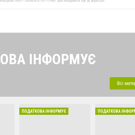
бхідний текст і натисніть Ctrl + Enter, щоб повідомити про це редакцію
ОВА ІНФОРМУЄ
найсвіжіші новини від
платників податків
Всі мате
ПОДАТКОВА ІНФОРМУЄ
ПОДАТКОВА ІНФОР