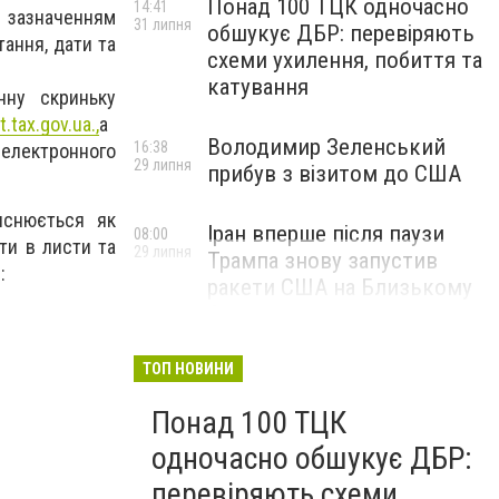
Понад 100 ТЦК одночасно
14:41
 зазначенням
31 липня
обшукує ДБР: перевіряють
тання, дати та
схеми ухилення, побиття та
катування
нну скриньку
t.tax.gov.ua.,
а
Володимир Зеленський
16:38
 електронного
29 липня
прибув з візитом до США
яснюється як
Іран вперше після паузи
08:00
ти в листи та
29 липня
Трампа знову запустив
:
ракети США на Близькому
Сході
ТОП НОВИНИ
Понад 100 ТЦК
одночасно обшукує ДБР:
перевіряють схеми