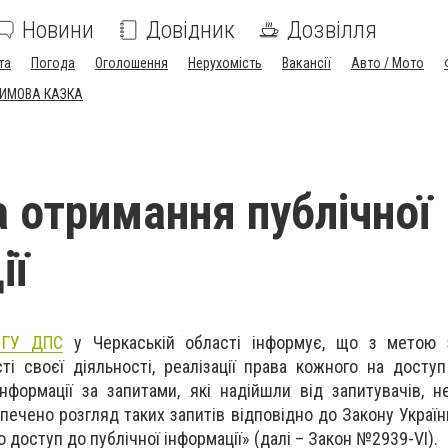
Новини
Довідник
Дозвілля
та
Погода
Оголошення
Нерухомість
Вакансії
Авто / Мото
ЗИМОВА КАЗКА
а отримання публічної
ії
я ГУ ДПС
у Черкаській області інформує, що з метою 
ті своєї діяльності, реалізації права кожного на доступ
інформації за запитами, які надійшли від запитувачів, 
зпечено розгляд таких запитів відповідно до Закону Україн
 доступ до публічної інформації» (далі – Закон №2939-VІ).