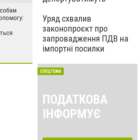
особам
Уряд схвалив
опомогу:
законопроєкт про
ться
запровадження ПДВ на
імпортні посилки
СПЕЦТЕМА
ПОДАТКОВА
ІНФОРМУЄ