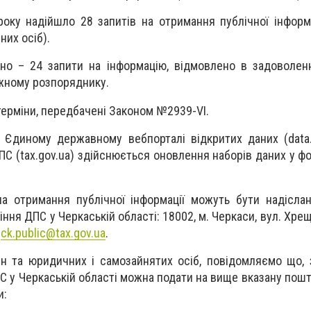
року надійшло 28 запитів на отримання публічної інформа
них осіб).
но – 24 запити на інформацію, відмовлено в задоволенн
жному розпоряднику.
 терміни, передбачені Законом №2939-VІ.
 Єдиному державному вебпорталі відкритих даних (data.
ПС (tax.gov.ua) здійснюється оновлення наборів даних у ф
а отримання публічної інформації можуть бути надісла
ння ДПС у Черкаській області: 18002, м. Черкаси, вул. Хрещ
у
ck.public@tax.gov.ua
.
н та юридичних і самозайнятих осіб, повідомляємо що,
С у Черкаській області можна подати на вище вказану пошт
и: