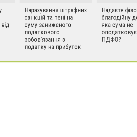
у
Нарахування штрафних
Надаєте фіз
санкцій та пені на
благодійну д
 від
суму заниженого
яка сума не
податкового
оподатковує
зобов’язання з
ПДФО?
податку на прибуток