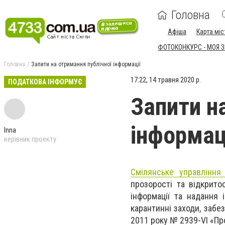
Головна
Афіша
Карта міс
ФОТОКОНКУРС - МОЯ 
Головна
Запити на отримання публічної інформації
17:22, 14 травня 2020 р.
ПОДАТКОВА ІНФОРМУЄ
Запити н
інформац
Inna
керівник проекту
Смілянське управлінн
прозорості та відкритос
інформації та надання 
карантинні заходи, забе
2011 року № 2939-VІ «Про