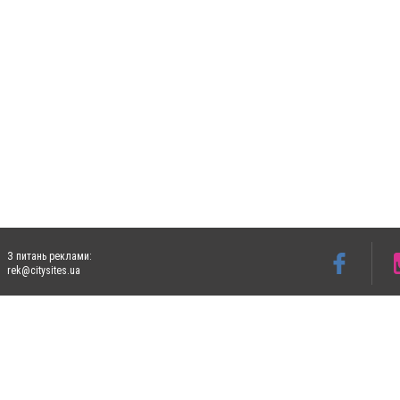
З питань реклами:
rek@citysites.ua
Допускається цитування матеріалів без отримання попередньої згоди 4733.com.ua за
систем гіперпосилання на цитовані статті не нижче другого абзацу в тексті або в я
Матеріали з плашками "Новини компаній", "Промо", "Партнерський матеріал", "Партнер
Реклама на сайті
Ф