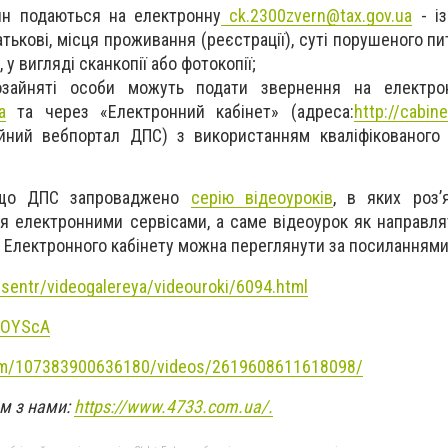
ян подаються на електронну
ck.2300zvern@tax.gov.ua
- із
батькові, місця проживання (реєстрації), суті порушеного пи
 у вигляді сканкопії або фотокопії;
зайняті особи можуть подати звернення на електро
a
та через «Електронний кабінет» (адреса:
http://cabine
йний вебпортал ДПС) з використанням кваліфікованого
, що ДПС запроваджено
серію відеоуроків
, в яких роз’
я електронними сервісами, а саме відеоурок як направля
 Електронного кабінету можна переглянути за посиланнями
tsentr/videogalereya/videouroki/6094.html
cOYScA
om/107383900636180/videos/2619608611618098/
ом з нами:
https://www.4733.com.ua/.