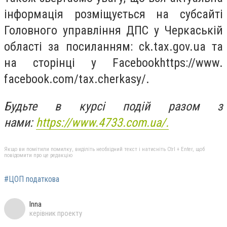
інформація розміщується на субсайті
Головного управління ДПС у Черкаській
області за посиланням: ck.tax.gov.ua та
на сторінці у Facebookhttps://www.
facebook.com/tax.cherkasy/.
Будьте в курсі подій разом з
нами:
https://www.4733.com.ua/.
Якщо ви помітили помилку, виділіть необхідний текст і натисніть Ctrl + Enter, щоб
повідомити про це редакцію
#ЦОП податкова
Inna
керівник проекту