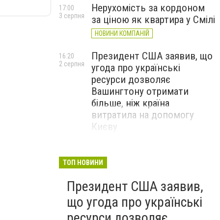
Нерухомість за кордоном
17:00
3 серпня
за ціною як квартира у Смілі
НОВИНИ КОМПАНІЙ
Президент США заявив, що
16:20
2 серпня
угода про українські
ресурси дозволяє
Вашингтону отримати
більше, ніж країна
витратила на допомогу
Києву
ТОП НОВИНИ
Президент США заявив,
що угода про українські
ресурси дозволяє