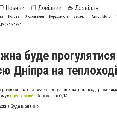
Новини
Довідник
Дозвілля
та
Погода
Оголошення
Нерухомість
Вакансії
Авто / Мото
ЗИМОВА КАЗКА
жна буде прогулятися
єю Дніпра на теплоход
си розпочинається сезон прогулянок на теплоході річкови
ормує
прес-служба
Черкаської ОДА.
можна буде щоденно.