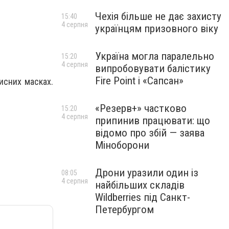
Чехія більше не дає захисту
15:40
4 серпня
українцям призовного віку
Україна могла паралельно
15:20
4 серпня
випробовувати балістику
Fire Point і «Сапсан»
исних масках.
«Резерв+» частково
15:20
4 серпня
припинив працювати: що
відомо про збій — заява
Міноборони
Дрони уразили один із
08:05
4 серпня
найбільших складів
Wildberries під Санкт-
Петербургом