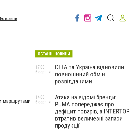
Фотозвіти
ОСТАННІ НОВИНИ
США та Україна відновили
17:00
6 серпня
повноцінний обмін
і
розвідданими
Атака на відомі бренди:
14:00
ми маршрутами
6 серпня
PUMA попереджає про
дефіцит товарів, а INTERTOP
втратив величезні запаси
продукції