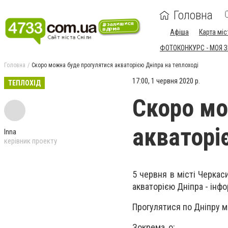
Головна
Афіша
Карта міс
ФОТОКОНКУРС - МОЯ 
Головна
Скоро можна буде прогулятися акваторією Дніпра на теплоході
17:00, 1 червня 2020 р.
ТЕПЛОХІД
Скоро мо
акваторі
Inna
керівник проекту
5 червня в місті Черка
акваторією Дніпра - інф
Прогулятися по Дніпру 
Зокрема, о: