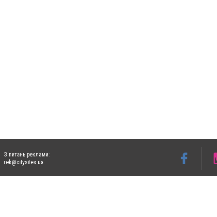
З питань реклами:
rek@citysites.ua
Допускається цитування матеріалів без отримання попередньої згоди 4733.com.ua за
систем гіперпосилання на цитовані статті не нижче другого абзацу в тексті або в я
Матеріали з плашками "Новини компаній", "Промо", "Партнерський матеріал", "Партнер