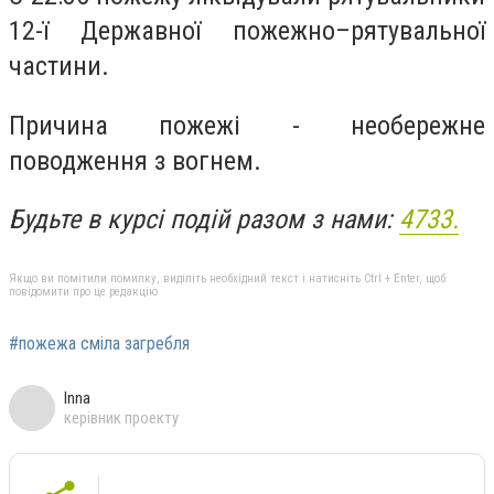
12-ї Державної пожежно–рятувальної
частини.
Причина пожежі - необережне
поводження з вогнем.
Будьте в курсі подій разом з нами:
4733.
Якщо ви помітили помилку, виділіть необхідний текст і натисніть Ctrl + Enter, щоб
повідомити про це редакцію
#пожежа сміла загребля
Inna
керівник проекту