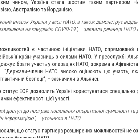
аким чином, Україна стала шостим таким партнером Н
узією, Австралією та Йорданією.
чний внесок України у місії НАТО, а також демонструє відда
езважаючи на пандемію COVID-19”, – заявила речниця НАТО 
ожливостей є частиною ініціативи НАТО, спрямованої 
військ її країн-учасниць з силами НАТО. У пресслужбі Аль
овжує брати участь у операціях НАТО, зокрема в Афганістан
х. “Держави-члени НАТО високо оцінюють цю участь, як
тлантичній безпеці”, – зазначили в Альянсі.
о статус EOP дозволить Україні користуватися спеціально
мки ефективності цієї участі.
й доступ до програм посилення оперативної сумісності та д
н інформацією”, – уточнили в НАТО.
олосили, що статус партнера розширених можливостей не о
нства України в НАТО.