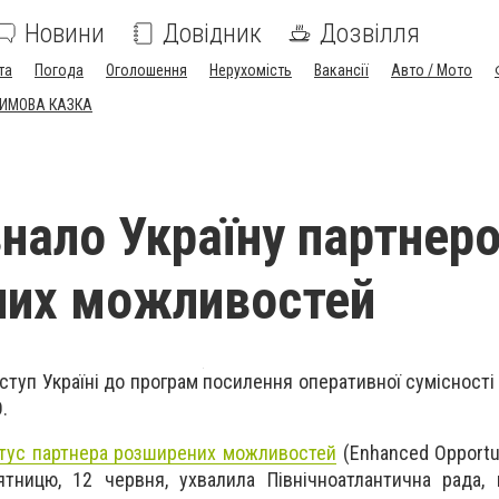
Новини
Довідник
Дозвілля
та
Погода
Оголошення
Нерухомість
Вакансії
Авто / Мото
ЗИМОВА КАЗКА
нало Україну партнер
них можливостей
ступ Україні до програм посилення оперативної сумісності
.
татус партнера розширених можливостей
(Enhanced Opportun
ятницю, 12 червня, ухвалила Північноатлантична рада,