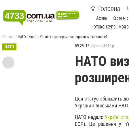
Головна
Афіша
Карта міс
ФОТОКОНКУРС - МОЯ 
Головна
НАТО визнало Україну партнером розширених можливостей
09:28, 16 червня 2020 р.
НАТО
НАТО виз
розшире
Цей статус збільшить до
України з військами НАТО
НАТО надало
Україні с
EOP). Це рішення у п’