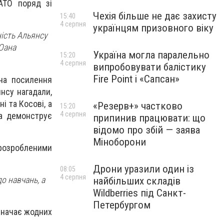
АТО поряд зі
Чехія більше не дає захисту
15:40
4 серпня
українцям призовного віку
ність Альянсу
Оана
Україна могла паралельно
15:20
4 серпня
випробовувати балістику
Fire Point і «Сапсан»
на посилення
янсу нагадали,
і та Косові, а
«Резерв+» частково
15:20
4 серпня
а демонструє
припинив працювати: що
відомо про збій — заява
Міноборони
 розробленими
Дрони уразили один із
08:05
4 серпня
о навчань, а
найбільших складів
Wildberries під Санкт-
Петербургом
значає жодних