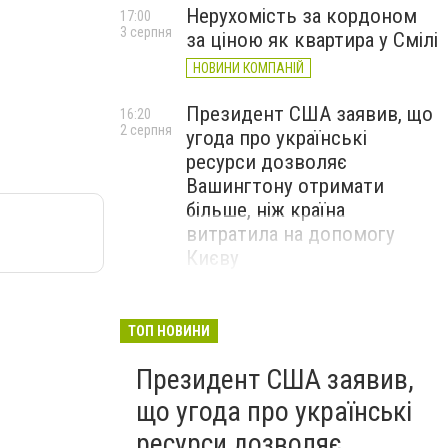
Нерухомість за кордоном
17:00
3 серпня
за ціною як квартира у Смілі
НОВИНИ КОМПАНІЙ
Президент США заявив, що
16:20
2 серпня
угода про українські
ресурси дозволяє
Вашингтону отримати
більше, ніж країна
витратила на допомогу
Києву
ТОП НОВИНИ
Президент США заявив,
що угода про українські
ресурси дозволяє