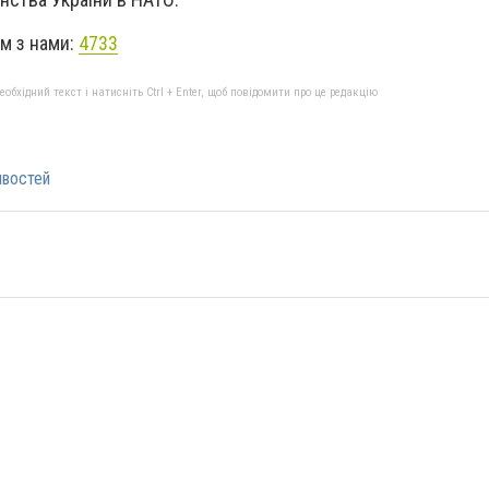
ом з нами:
4733
бхідний текст і натисніть Ctrl + Enter, щоб повідомити про це редакцію
ивостей