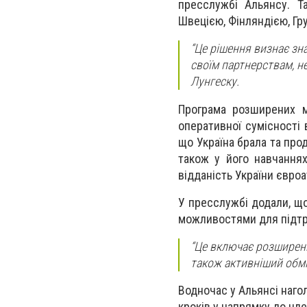
пресслужбі Альянсу. Т
Швецією, Фінляндією, Гр
“Це рішення визнає зна
своїм партнерствам, н
Лунгеску.
Програма розширених м
оперативної сумісності 
що Україна брала та прод
також у його навчання
відданість України євроа
У пресслужбі додали, щ
можливостями для підтри
“Це включає розширени
також активніший обмі
Водночас у Альянсі наг
кроків у напрямку до чле