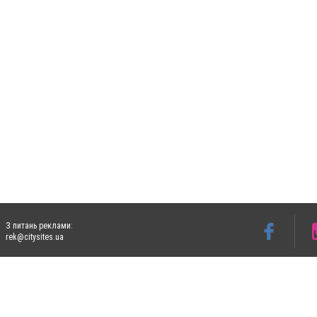
З питань реклами:
rek@citysites.ua
Допускається цитування матеріалів без отримання попередньої згоди 4733.com.ua за
систем гіперпосилання на цитовані статті не нижче другого абзацу в тексті або в я
Матеріали з плашками "Новини компаній", "Промо", "Партнерський матеріал", "Партнер