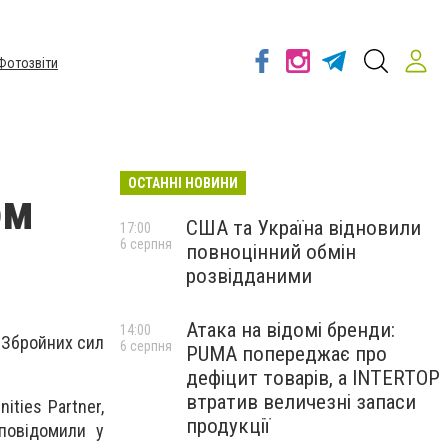
Фотозвіти
ОСТАННІ НОВИНИ
ом
США та Україна відновили
17:00
6 серпня
повноцінний обмін
розвідданими
Атака на відомі бренди:
14:00
 Збройних сил
6 серпня
PUMA попереджає про
дефіцит товарів, а INTERTOP
втратив величезні запаси
ities Partner,
продукції
 повідомили у