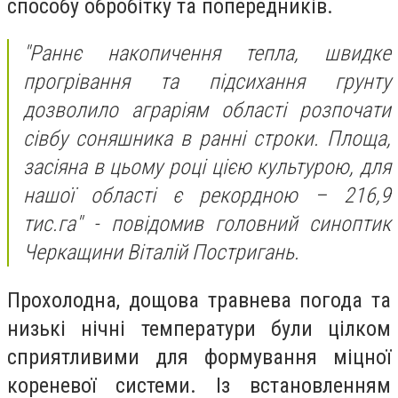
способу обробітку та попередників.
"Раннє накопичення тепла, швидке
прогрівання та підсихання грунту
дозволило аграріям області розпочати
сівбу соняшника в ранні строки. Площа,
засіяна в цьому році цією культурою, для
нашої області є рекордною – 216,9
тис.га" - повідомив головний синоптик
Черкащини Віталій Постригань.
Прохолодна, дощова травнева погода та
низькі нічні температури були цілком
сприятливими для формування міцної
кореневої системи. Із встановленням