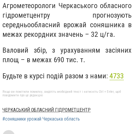
Агрометеорологи Черкаського обласного
гідрометцентру прогнозують
середньообласний врожай соняшника в
межах рекордних значень – 32 ц/га.
Валовий збір, з урахуванням засіяних
площ – в межах 690 тис. т.
Будьте в курсі подій разом з нами:
4733
Якщо ви помітили помилку, виділіть необхідний текст і натисніть Ctrl + Enter, щоб
повідомити про це редакцію
ЧЕРКАСЬКИЙ ОБЛАСНИЙ ГІДРОМЕТЦЕНТР
#соняшники урожай Черкаська область