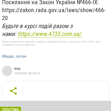
Посилання на Закон України №466-ІХ:
https://zakon.rada.gov.ua/laws/show/466-
20
Будьте в курсі подій разом з
нами:
https://www.4733.com.ua/.
Якщо ви помітили помилку, виділіть необхідний текст і натисніть Ctrl + Enter, щоб
повідомити про це редакцію
#Акциз_тютюн
Inna
керівник проекту
СПЕЦТЕМА