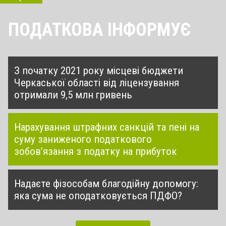
ПОДАТКОВА ІНФОРМУЄ
З початку 2021 року місцеві бюджети
Черкаської області від ліцензування
отримали 9,5 млн гривень
Нарахування штрафних санкцій та пені на
суму заниженого податкового
зобов’язання з податку на прибуток
Надаєте фізособам благодійну допомогу:
яка сума не оподатковується ПДФО?