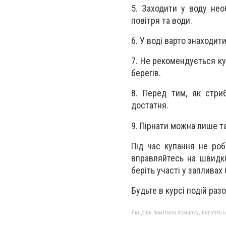
5. Заходити у воду нео
повітря та води.
6. У воді варто знаходит
7. Не рекомендується ку
берегів.
8. Перед тим, як стри
достатня.
9. Пірнати можна лише та
Під час купання не роб
вправляйтесь на швидкі
беріть участі у запливах
Будьте в курсі подій раз
Якщо ви помітили помилку, виділіть нео