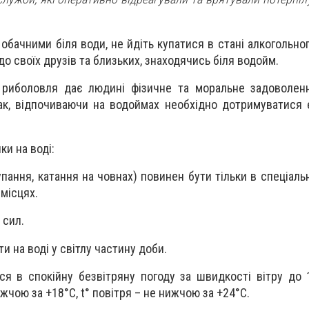
 обачними біля води, не йдіть купатися в стані алкогольног
о своїх друзів та близьких, знаходячись біля водойм.
 риболовля дає людині фізичне та моральне задоволенн
ак, відпочиваючи на водоймах необхідно дотримуватися
ки на воді:
купання, катання на човнах) повинен бути тільки в спеціал
 місцях.
 сил.
и на воді у світлу частину доби.
ся в спокійну безвітряну погоду за швидкості вітру до 
жчою за +18°С, t° повітря – не нижчою за +24°С.