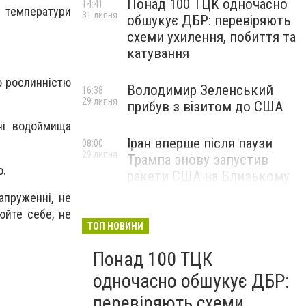
Понад 100 ТЦК одночасно
14:41
и температури
31 липня
обшукує ДБР: перевіряють
схеми ухилення, побиття та
катування
ою рослинністю
Володимир Зеленський
16:38
29 липня
прибув з візитом до США
ні водоймища
Іран вперше після паузи
08:00
29 липня
Трампа знову запустив
о.
ракети США на Близькому
Сході
апруженні, не
юйте себе, не
ТОП НОВИНИ
Понад 100 ТЦК
одночасно обшукує ДБР:
перевіряють схеми