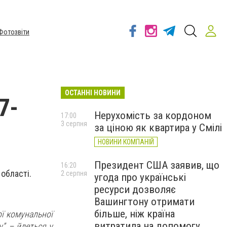
Фотозвіти
ОСТАННІ НОВИНИ
7-
Нерухомість за кордоном
17:00
3 серпня
за ціною як квартира у Смілі
НОВИНИ КОМПАНІЙ
Президент США заявив, що
16:20
області.
2 серпня
угода про українські
ресурси дозволяє
Вашингтону отримати
більше, ніж країна
ої комунальної
витратила на допомогу
”, – йдеться у