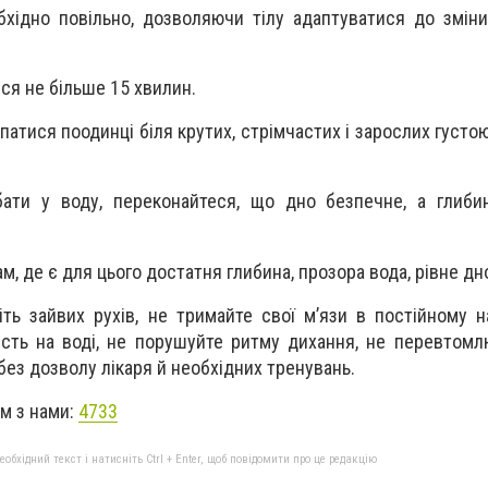
бхідно повільно, дозволяючи тілу адаптуватися до змін
ися не більше 15 хвилин.
патися поодинці біля крутих, стрімчастих і зарослих густ
бати у воду, переконайтеся, що дно безпечне, а глиби
м, де є для цього достатня глибина, прозора вода, рівне дн
іть зайвих рухів, не тримайте свої м’язи в постійному н
сть на воді, не порушуйте ритму дихання, не перевтомл
 без дозволу лікаря й необхідних тренувань.
ом з нами:
4733
бхідний текст і натисніть Ctrl + Enter, щоб повідомити про це редакцію