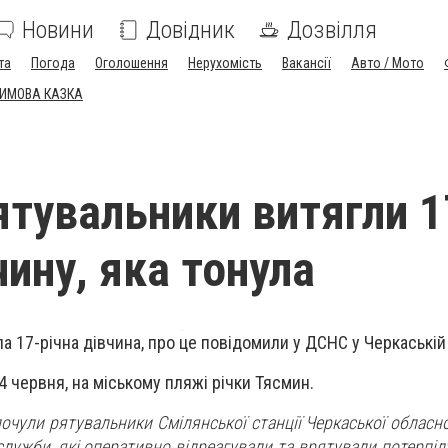
Новини
Довідник
Дозвілля
та
Погода
Оголошення
Нерухомість
Вакансії
Авто / Мото
ЗИМОВА КАЗКА
рятувальники витягли 1
чину, яка тонула
а 17-річна дівчина, про це повідомили у
ДСНС у Черкаській 
4 червня, на міському пляжі річки Тясмин.
очули рятувальники Смілянської станції Черкаської обласн
служби, які оперативно відреагували та врятували потерпілу