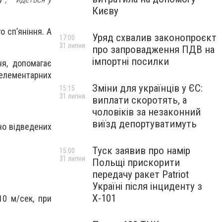
Києву
о сп’яніння. А
Уряд схвалив законопроєкт
17:00
31 липня
про запровадження ПДВ на
імпортні посилки
я, допомагає
 елементарних
Зміни для українців у ЄС:
15:15
31 липня
виплати скоротять, а
чоловіків за незаконний
виїзд депортуватимуть
ьно відведених
Туск заявив про намір
15:00
31 липня
Польщі прискорити
передачу ракет Patriot
Україні після інциденту з
Х-101
10 м/сек, при