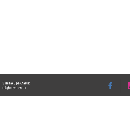
З питань реклами:
rek@citysites.ua
Допускається цитування матеріалів без отримання попередньої згоди 4733.com.ua за
систем гіперпосилання на цитовані статті не нижче другого абзацу в тексті або в я
Матеріали з плашками "Новини компаній", "Промо", "Партнерський матеріал", "Партнер
Реклама на сайті
Ф