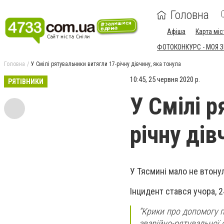
Головна
Афіша
Карта міс
ФОТОКОНКУРС - МОЯ 
Головна
У Смілі рятувальники витягли 17-річну дівчину, яка тонула
10:45, 25 червня 2020 р.
РЯТІВНИКИ
У Смілі 
річну дів
У Тясмині мало не втонул
Інцидент стався учора, 2
“Крики про допомогу п
аварійно-рятувальної 