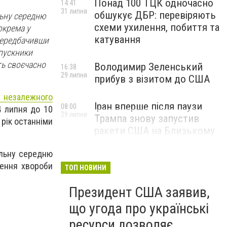
Понад 100 ТЦК одночасно
14:41
31 липня
обшукує ДБР: перевіряють
льну середню
схеми ухилення, побиття та
окрема у
катування
передбачивши
ипускники
ть своєчасно
Володимир Зеленський
16:38
29 липня
прибув з візитом до США
 незалежного
Іран вперше після паузи
08:00
4 липня до 10
29 липня
Трампа знову запустив
 рік останніми
ракети США на Близькому
Сході
альну середню
рення хвороби
ТОП НОВИНИ
Президент США заявив,
що угода про українські
ресурси дозволяє