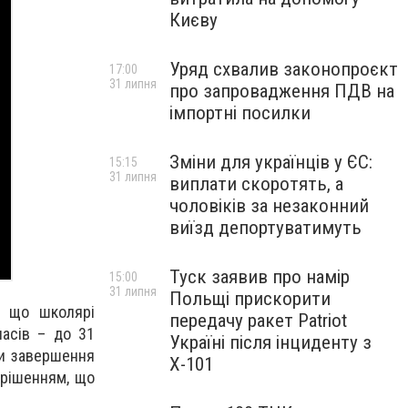
Києву
Уряд схвалив законопроєкт
17:00
31 липня
про запровадження ПДВ на
імпортні посилки
Зміни для українців у ЄС:
15:15
31 липня
виплати скоротять, а
чоловіків за незаконний
виїзд депортуватимуть
Туск заявив про намір
15:00
31 липня
Польщі прискорити
, що школярі
передачу ракет Patriot
ласів – до 31
Україні після інциденту з
оки завершення
Х-101
 рішенням, що