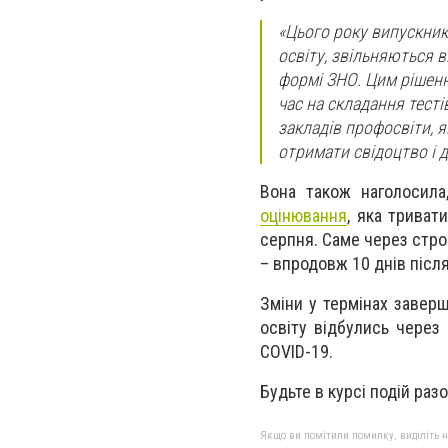
«Цього року випускник
освіту, звільняються в
формі ЗНО. Цим рішен
час на складання тесті
закладів профосвіти, 
отримати свідоцтво і 
Вона також наголосила
оцінювання
, яка триват
серпня. Саме через стро
– впродовж 10 днів після
Зміни у термінах завер
освіту відбулись через
COVID-19.
Будьте в курсі подій раз
Якщо ви помітили помилку, виділіть нео