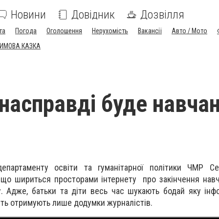
Новини
Довідник
Дозвілля
та
Погода
Оголошення
Нерухомість
Вакансії
Авто / Мото
ЗИМОВА КАЗКА
насправді буде навчан
епартаменту освіти та гуманітарної політики ЧМР Се
 що шириться просторами інтернету про закінчення нав
у. Адже, батьки та діти весь час шукають бодай яку ін
сть отримують лише додумки журналістів.