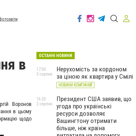
Фотозвіти
ОСТАННІ НОВИНИ
ня в
Нерухомість за кордоном
17:00
3 серпня
за ціною як квартира у Смілі
НОВИНИ КОМПАНІЙ
Президент США заявив, що
16:20
ргій Воронов
2 серпня
угода про українські
чання в цьому
ресурси дозволяє
формацію щодо
Вашингтону отримати
більше, ніж країна
витратила на допомогу