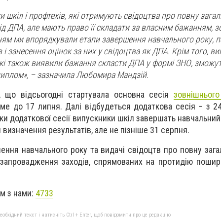
и шкіл і профтехів, які отримують свідоцтва про повну зага
ід ДПА, але мають право її складати за власним бажанням, з
ням ми впорядкували етапи завершення навчального року, 
в і занесення оцінок за них у свідоцтва як ДПА. Крім того, в
які також виявили бажання скласти ДПА у формі ЗНО, зможу
диплом», – зазначила Любомира Мандзій.
, що відсьогодні стартувала основна сесія
зовнішнього
име до 17 липня. Далі відбудеться додаткова сесія – з 2
ки додаткової сесії випускники шкіл завершать навчальний
 визначення результатів, але не пізніше 31 серпня.
шення навчального року та видачі свідоцтв про повну заг
 запровадження заходів, спрямованих на протидію поши
ом з нами:
4733
бхідний текст і натисніть Ctrl + Enter, щоб повідомити про це редакцію