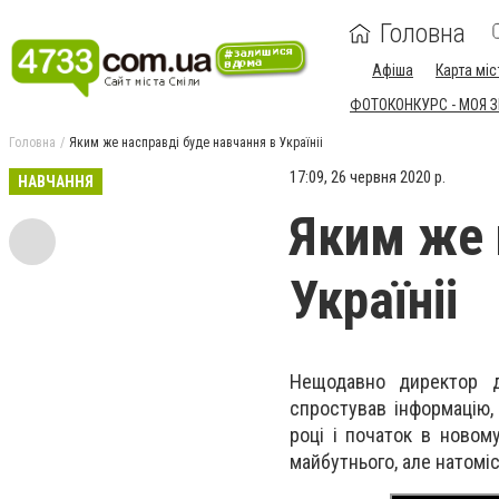
Головна
Афіша
Карта міс
ФОТОКОНКУРС - МОЯ 
Головна
Яким же насправді буде навчання в Україніі
17:09, 26 червня 2020 р.
НАВЧАННЯ
Яким же 
Україніі
Нещодавно директор д
спростував інформацію,
році і початок в новом
майбутнього, але натомі