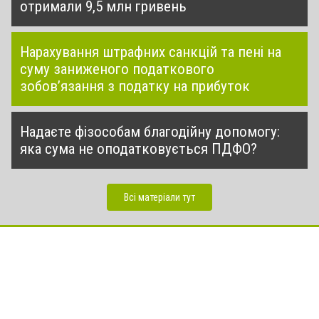
отримали 9,5 млн гривень
Нарахування штрафних санкцій та пені на
суму заниженого податкового
зобов’язання з податку на прибуток
Надаєте фізособам благодійну допомогу:
яка сума не оподатковується ПДФО?
Всі матеріали тут