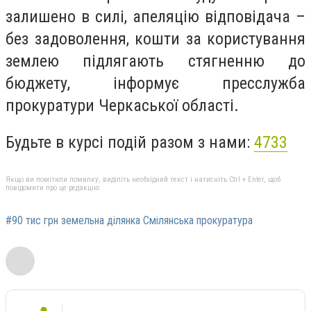
залишено в силі, апеляцію відповідача –
без задоволення, кошти за користування
землею підлягають стягненню до
бюджету, інформує пресслужба
прокуратури Черкаської області.
Будьте в курсі подій разом з нами:
4733
Якщо ви помітили помилку, виділіть необхідний текст і натисніть Ctrl + Enter, щоб
повідомити про це редакцію
#90 тис грн земельна ділянка Смілянська прокуратура