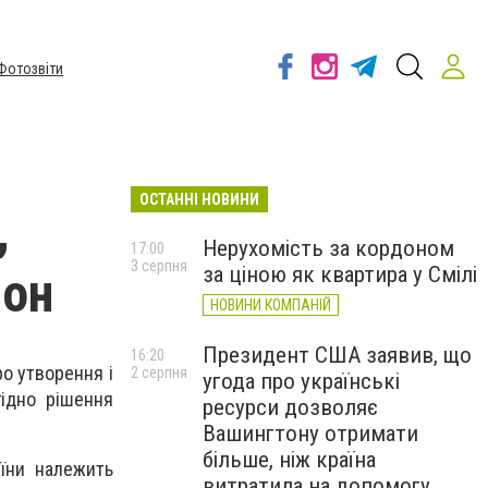
Фотозвіти
ОСТАННІ НОВИНИ
,
Нерухомість за кордоном
17:00
3 серпня
за ціною як квартира у Смілі
йон
НОВИНИ КОМПАНІЙ
Президент США заявив, що
16:20
о утворення і
2 серпня
угода про українські
гідно рішення
ресурси дозволяє
Вашингтону отримати
більше, ніж країна
аїни належить
витратила на допомогу