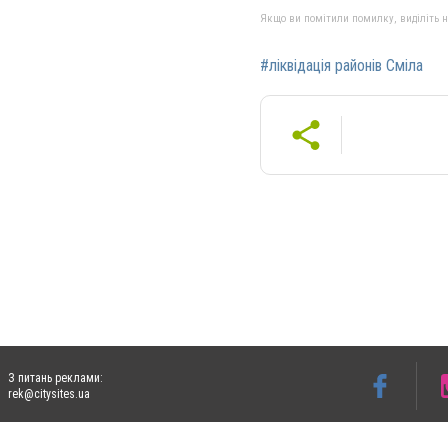
Якщо ви помітили помилку, виділіть нео
#ліквідація районів Сміла
З питань реклами:
rek@citysites.ua
Допускається цитування матеріалів без отримання попередньої згоди 4733.com.ua за