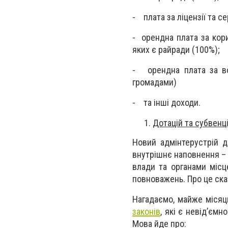
⁃ плата за ліцензії та с
⁃ орендна плата за кор
яких є райради (100%);
⁃ орендна плата за во
громадами)
⁃ та інші доходи.
Дотацій та субвенц
Новий адмінтерустрій д
внутрішнє наповнення –
влади та органами місц
повноважень. Про це ска
Нагадаємо, майже місяц
законів
, які є невід’єм
Мова йде про: