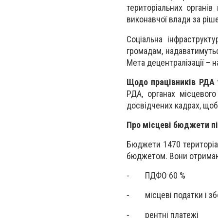
територіальних органів
виконавчої влади за ріш
Соціальна інфраструкт
громадам, надаватимуть
Мета децентралізації – 
Щодо працівників РДА 
РДА, органах місцевог
досвідчених кадрах, щоб
Про місцеві бюджети пі
Бюджети 1470 територіа
бюджетом. Вони отримаю
⁃ ПДФО 60 %
⁃ місцеві податки і зб
⁃ рентні платежі