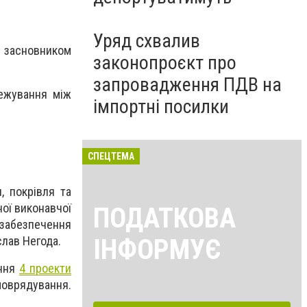
Уряд схвалив
, засновником
законопроєкт про
запровадження ПДВ на
ежування між
імпортні посилки
СПЕЦТЕМА
, покрівля та
ої виконавчої
ПОДАТКОВА
 забезпечення
ІНФОРМУЄ
слав Негода.
ення
4 проекти
моврядування.