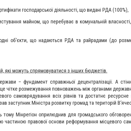
ертифікати господарської діяльності, що видані РДА (100%),
истування майном, що перебуває в комунальній власності
дні об’єкти, що надаються РДА та райрадами (до розм
ій, які можуть спрямовуватися з інших бюджетів.
ержави – фундамент справжньої децентралізації. А стіни
 це чітке розмежування повноважень між органами державн
евого самоврядування всіх рівнів та достатнє ресурсне
зав заступник Міністра розвитку громад та територій В’яче
ь тому Мінрегіон оприлюднив для громадського обговор
ною частиною правової основи реформування місцевого са