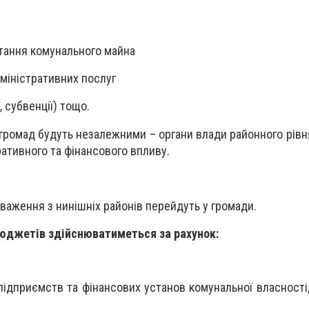
ання комунального майна
іністративних послуг
субвенції) тощо.
 громад будуть незалежними – органи влади районного рівн
ративного та фінансового впливу.
важення з нинішніх районів перейдуть у громади.
юджетів здійснюватиметься за рахунок:
підприємств та фінансових установ комунальної власності