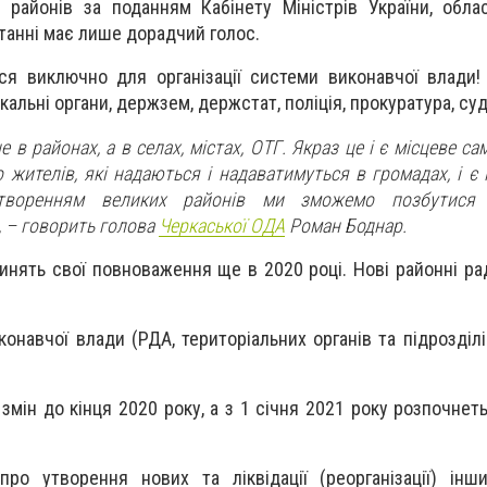
я районів за поданням Кабінету Міністрів України, обл
итанні має лише дорадчий голос.
я виключно для організації системи виконавчої влади!
іскальні органи, держзем, держстат, поліція, прокуратура, суд
в районах, а в селах, містах, ОТГ. Якраз це і є місцеве с
 жителів, які надаються і надаватимуться в громадах, і є
 утворенням великих районів ми зможемо позбутися 
, – говорить голова
Черкаської ОДА
Роман Боднар.
инять свої повноваження ще в 2020 році. Нові районні ра
иконавчої влади (РДА, територіальних органів та підрозді
мін до кінця 2020 року, а з 1 січня 2021 року розпочнет
ро утворення нових та ліквідації (реорганізації) інш