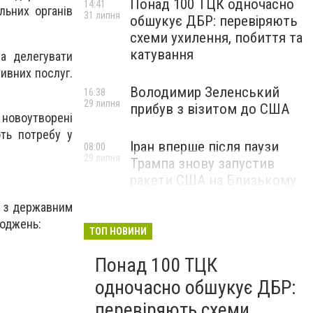
Понад 100 ТЦК одночасно
14:41
льних органів
31 липня
обшукує ДБР: перевіряють
схеми ухилення, побиття та
катування
на делегувати
ивних послуг.
Володимир Зеленський
16:38
29 липня
прибув з візитом до США
 новоутворені
ть потребу у
Іран вперше після паузи
08:00
29 липня
Трампа знову запустив
ракети США на Близькому
Сході
х з державним
ходжень:
ТОП НОВИНИ
Понад 100 ТЦК
одночасно обшукує ДБР:
перевіряють схеми