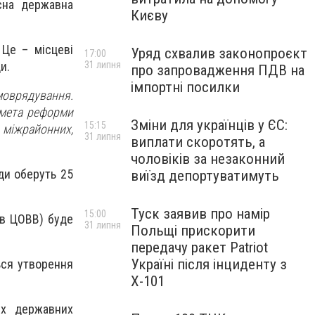
асна державна
Києву
 Це – місцеві
Уряд схвалив законопроєкт
17:00
31 липня
и.
про запровадження ПДВ на
імпортні посилки
амоврядування.
 мета реформи
Зміни для українців у ЄС:
15:15
міжрайонних,
31 липня
виплати скоротять, а
чоловіків за незаконний
ди оберуть 25
виїзд депортуватимуть
Туск заявив про намір
15:00
лів ЦОВВ) буде
31 липня
Польщі прискорити
передачу ракет Patriot
Україні після інциденту з
ься утворення
Х-101
их державних