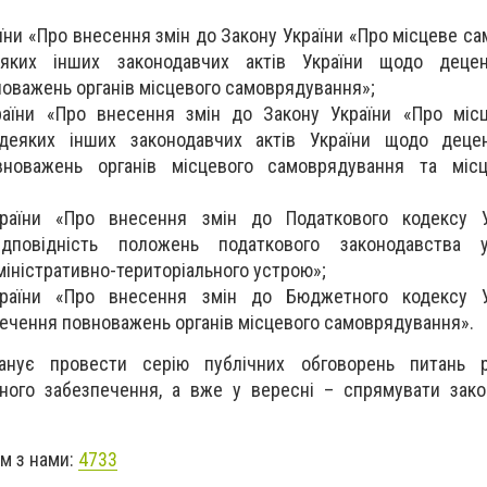
їни «Про внесення змін до Закону України «Про місцеве с
яких інших законодавчих актів України щодо децент
оважень органів місцевого самоврядування»;
раїни «Про внесення змін до Закону України «Про місц
 деяких інших законодавчих актів України щодо децен
новажень органів місцевого самоврядування та місц
раїни «Про внесення змін до Податкового кодексу 
дповідність положень податкового законодавства у
іністративно-територіального устрою»;
країни «Про внесення змін до Бюджетного кодексу 
печення повноважень органів місцевого самоврядування».
ланує провести серію публічних обговорень питань 
ного забезпечення, а вже у вересні – спрямувати зако
ом з нами:
4733