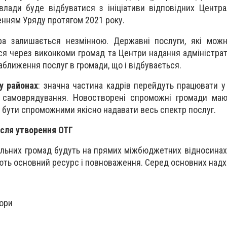
 влади буде відбуватися з ініціативи відповідних Центра
енням Уряду протягом 2021 року.
ура залишається незмінною. Державні послуги, які мож
ся через виконкоми громад та Центри надання адміністрат
наближення послуг в громади, що і відбувається.
у районах
: значна частина кадрів перейдуть працювати у
о самоврядування. Новостворені спроможні громади маю
 бути спроможними якісно надавати весь спектр послуг.
сля утворення ОТГ
льних громад будуть на прямих міжбюджетних відносина
ть основний ресурс і повноваження. Серед основних над
ори