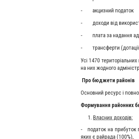
⁃ акцизний податок
⁃ доходи від використ
⁃ плата за надання адм
⁃ трансферти (дотації, 
Усі 1470 територіальних
на них жодного адмініст
Про бюджети районів
Основний ресурс і повно
Формування районних б
Власних доходів:
⁃ податок на прибуток 
яких є райрада (100%),