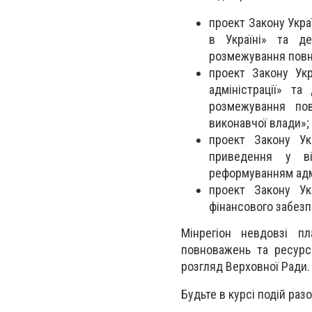
проект Закону Укра
в Україні» та де
розмежування повн
проект Закону Ук
адміністрації» та
розмежування пов
виконавчої влади»;
проект Закону Ук
приведення у ві
реформуванням адм
проект Закону У
фінансового забез
Мінрегіон невдовзі п
повноважень та ресурс
розгляд Верховної Ради.
Будьте в курсі подій раз