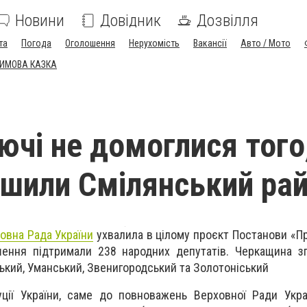
Новини
Довідник
Дозвілля
та
Погода
Оголошення
Нерухомість
Вакансії
Авто / Мото
ЗИМОВА КАЗКА
ючі не домоглися того
шили Смілянський ра
овна Рада України
ухвалила в цілому проєкт Постанови «Пр
шення підтримали 238 народних депутатів. Черкащина з
ький, Уманський, Звенигородський та Золотоніський
уції України, саме до повноважень Верховної Ради Укр