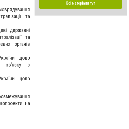
Всі матеріали тут
амоврядування
ралізації та
еві державні
тралізації та
евих органів
України щодо
 зв’язку із
України щодо
розмежування
нопроекти на