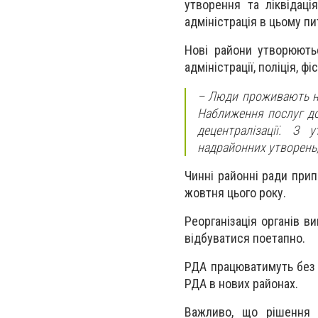
утворення та ліквідаці
адміністрація в цьому п
Нові райони утворюютьс
адміністрації, поліція, ф
– Люди проживають не 
Наближення послуг до
децентралізації. З
надрайонних утворень
Чинні районні ради прип
жовтня цього року.
Реорганізація органів в
відбуватися поетапно.
РДА працюватимуть без з
РДА в нових районах.
Важливо, що рішення п