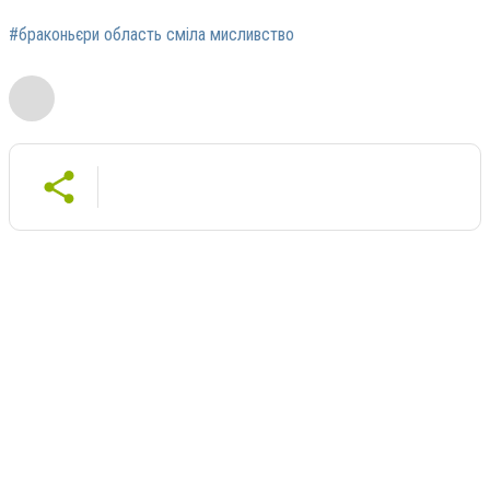
#браконьєри область сміла мисливство