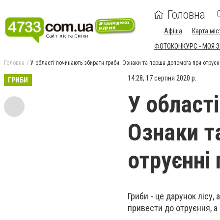
Головна
Афіша
Карта міс
ФОТОКОНКУРС - МОЯ 
Головна
У області починають збирати гриби. Ознаки та перша допомога при отруєн
14:28, 17 серпня 2020 р.
ГРИБИ
У област
Ознаки т
отруєнні
Гриби - це дарунок лісу
привести до отруєння, а і