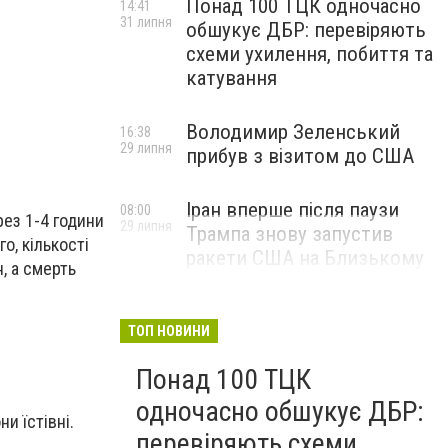
Понад 100 ТЦК одночасно
14:41
31 липня
обшукує ДБР: перевіряють
схеми ухилення, побиття та
катування
Володимир Зеленський
16:38
29 липня
прибув з візитом до США
Іран вперше після паузи
08:00
рез 1-4 години
29 липня
Трампа знову запустив
о, кількості
ракети США на Близькому
, а смерть
Сході
ТОП НОВИНИ
Понад 100 ТЦК
одночасно обшукує ДБР:
ни їстівні.
перевіряють схеми