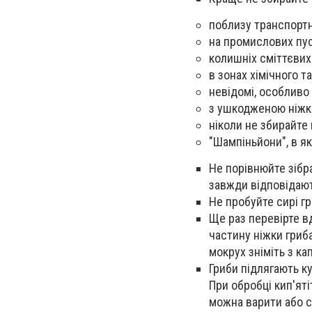
поблизу транспортн
на промислових пус
колишніх сміттєвих 
в зонах хімічного т
невідомі, особливо
з ушкодженою ніжкою
ніколи не збирайте 
"Шампіньйони", в я
Не порівнюйте зібра
завжди відповідают
Не пробуйте сирі гр
Ще раз перевірте вд
частину ніжки гриб
мокрух зніміть з ка
Гриби підлягають ку
При обробці кип'яті
можна варити або 