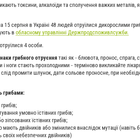
икають токсини, алкалоїди та сполучення важких металів, я
 на 15 серпня в Україні 48 людей отруїлися дикорослими гр
ують в
обласному управлінні Держпродспоживлсужби.
 отруїлися 4 особи.
знаки грибного отруєння
такі як - блювота, пронос, спрага, 
руки і ноги стають прохолодними - терміново викликайте лікар
 слід промити шлунок, дати сольове проносне, при необхідн
ь грибами:
грибів;
ування умовно їстівних грибів;
 зіпсованих їстівних грибів;
 мають двійників або змінилися внаслідок мутації (навіть бі
 своїх небезпечних двійників)