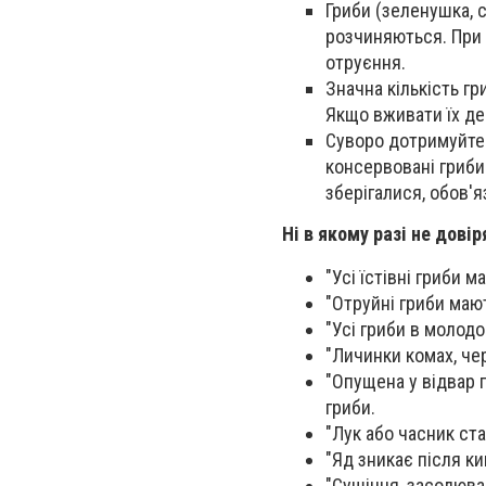
Гриби (зеленушка, с
розчиняються. При 
отруєння.
Значна кількість гр
Якщо вживати їх де
Суворо дотримуйтес
консервовані гриби
зберігалися, обов'я
Ні в якому разі не дов
"Усі їстівні гриби 
"Отруйні гриби мают
"Усі гриби в молодом
"Личинки комах, чер
"Опущена у відвар г
гриби.
"Лук або часник ста
"Яд зникає після ки
"Сушіння, засолюва