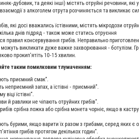
иняк-дубовик, та деякі інші) містять отруйні речовини, які 
взаємодії з алкоголем отрута розчиняється та викликає си
ибів, які досі вважались їстівними, містять мікродози отруй
кілька днів підряд - також може статись отруєння
я правил консервування грибів. Неправильно приготовлен
 можуть викликати дуже важке захворювання - ботулізм. Гри
зково прокип'ятіть 10-15 хвилин.
іряйте таким помилковим тлумаченням:
мають приємний смак".
ь неприємний запах, а їстівні - приємний".
у віці їстівні".
ви й равлики не чіпають отруйних грибів".
рибів срібна ложка або срібна монета чорніє, якщо в кастру
ють бурими, якщо варити їх разом з грибами, серед яких є о
п'ятіння грибів протягом декількох годин".
ння, маринування, теплова кулінарна обробка знешкоджуют