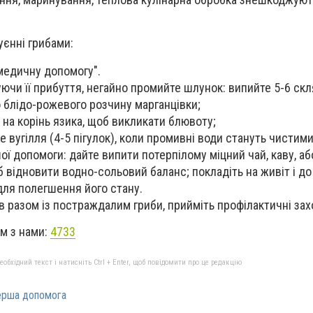
єнні грибами:
медичну допомогу".
уючи її прибуття, негайно промийте шлунок: випийте 5-6 ск
о блідо-рожевого розчину марганцівки;
 на корінь язика, щоб викликати блювоту;
 вугілля (4-5 пігулок), коли промивні води стануть чистим
ї допомоги: дайте випити потерпілому міцний чай, каву, аб
 відновити водно-сольовий баланс; покладіть на живіт і до 
 для полегшення його стану.
ав разом із постраждалим гриби, прийміть профілактичні зах
ом з нами:
4733
бхідний текст і натисніть Ctrl + Enter, щоб повідомити про це редакцію
перша допомога