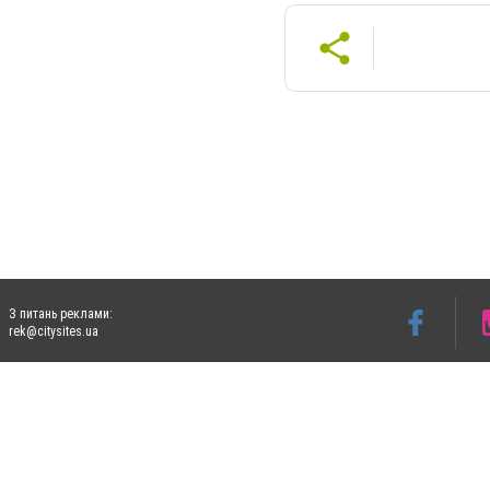
З питань реклами:
rek@citysites.ua
Допускається цитування матеріалів без отримання попередньої згоди 4733.com.ua за
систем гіперпосилання на цитовані статті не нижче другого абзацу в тексті або в я
Матеріали з плашками "Новини компаній", "Промо", "Партнерський матеріал", "Партнер
Реклама на сайті
Ф