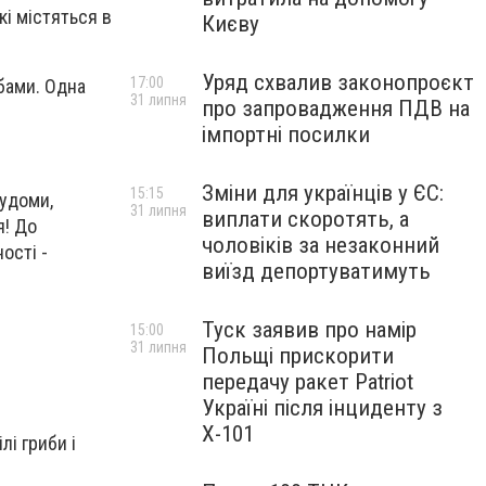
кі містяться в
Києву
Уряд схвалив законопроєкт
17:00
ибами. Одна
31 липня
про запровадження ПДВ на
імпортні посилки
Зміни для українців у ЄС:
15:15
судоми,
31 липня
виплати скоротять, а
я! До
чоловіків за незаконний
ості -
виїзд депортуватимуть
Туск заявив про намір
15:00
31 липня
Польщі прискорити
передачу ракет Patriot
Україні після інциденту з
Х-101
лі гриби і