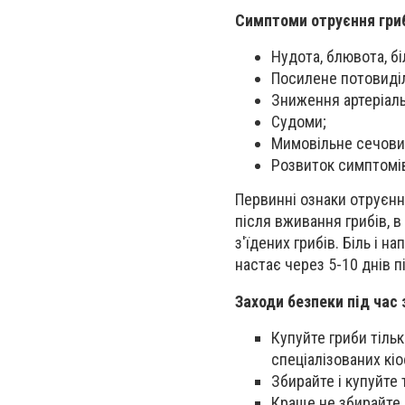
Симптоми отруєння гри
Нудота, блювота, бі
Посилене потовиді
Зниження артеріаль
Судоми;
Мимовільне сечови
Розвиток симптомів
Первинні ознаки отруєння
після вживання грибів, в 
з'їдених грибів. Біль і 
настає через 5-10 днів п
Заходи безпеки під час з
Купуйте гриби тільк
спеціалізованих кіо
Збирайте і купуйте т
Краще не збирайте 