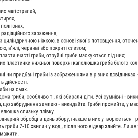
их магістралей,
тирях,
полігонах,
а радіаційного зараження;
 з циліндричною ніжкою, в основі якої є потовщення, оточе
, в'ялі, червиві або покриті слизом;
пластинчасті гриби, отруйні гриби маскуються під них;
ких пластинки нижньої поверхні капелюшка гриба білого кол
ні чи придбані гриби із зображеннями в різних довідниках 
ь дійсності.
иби на смак.
ома гриби, особливо ті, які збирали діти. Усі сумнівні - ви
а, що забруднена землею - викидайте. Гриби промийте, у ма
пелюшка слизьку плівку.
лінарній обробці в день збору, інакше в них утворюється т
ть гриби 7-10 хвилин у воді, після чого відвар злийте. Лише 
смажити.