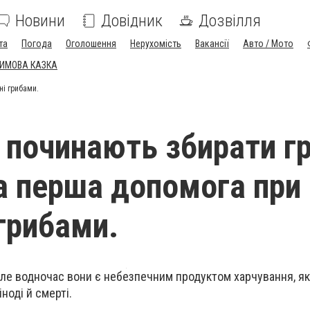
Новини
Довідник
Дозвілля
та
Погода
Оголошення
Нерухомість
Вакансії
Авто / Мото
ЗИМОВА КАЗКА
ні грибами.
і починають збирати г
а перша допомога при
 грибами.
, але водночас вони є небезпечним продуктом харчування, я
ноді й смерті.