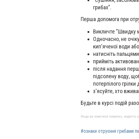
грибах".
Перша допомога при отру
Викличте "Швидку 
Одночасно, не очік
кип'яченої води аб
натисніть пальцями
прийміть активоване
після надання першо
підсолену воду, щоб
потерпілого грілки
з'ясуйте, хто вжив
Будьте в курсі подій раз
Якщо ви помітили помилку, виділіть нео
#ознаки отруєння грибами 