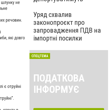
у шлунку не
льне
Уряд схвалив
них речовин.
законопроєкт про
запровадження ПДВ на
і
імпортні посилки
би, які довго
СПЕЦТЕМА
ПОДАТКОВА
ІНФОРМУЄ
лі є отруйні
труйні".
ь отруту в