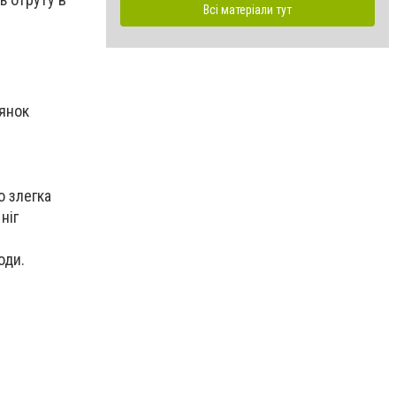
Всі матеріали тут
лянок
и
о злегка
ніг
оди.