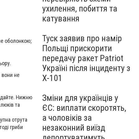
ухилення, побиття та
катування
Туск заявив про намір
не оболонкою;
Польщі прискорити
передачу ракет Patriot
ьору.
Україні після інциденту з
- вони не
Х-101
Зміни для українців у
кидайте. Нижню
слюків та
ЄС: виплати скоротять,
а чоловіків за
рупна отрута
незаконний виїзд
тоді гриби
депортуватимуть