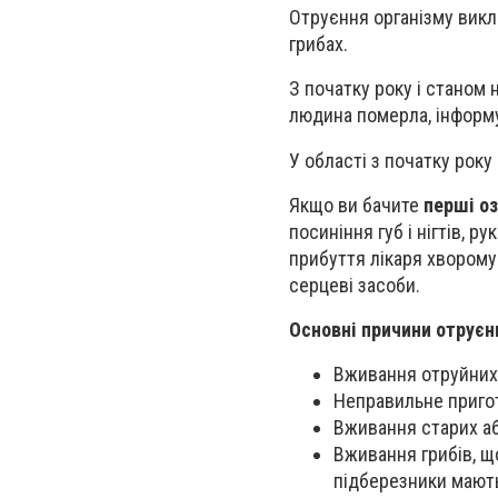
Отруєння організму викл
грибах.
З початку року і станом
людина померла, інформ
У області з початку року
Якщо ви бачите
перші о
посиніння губ і нігтів, 
прибуття лікаря хворому
серцеві засоби.
Основні причини отруєн
Вживання отруйних 
Неправильне пригот
Вживання старих або
Вживання грибів, що
підберезники мають