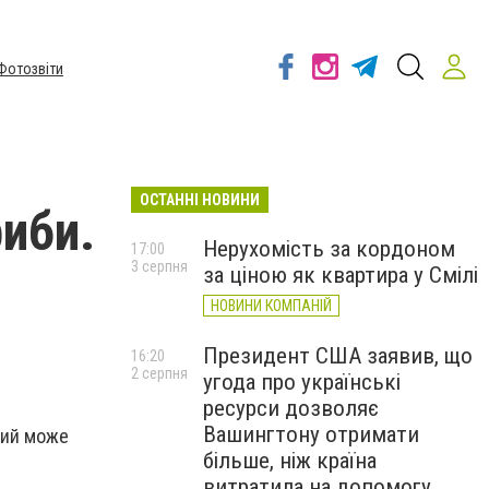
Фотозвіти
ОСТАННІ НОВИНИ
риби.
Нерухомість за кордоном
17:00
3 серпня
за ціною як квартира у Смілі
НОВИНИ КОМПАНІЙ
Президент США заявив, що
16:20
2 серпня
угода про українські
ресурси дозволяє
Вашингтону отримати
кий може
більше, ніж країна
витратила на допомогу