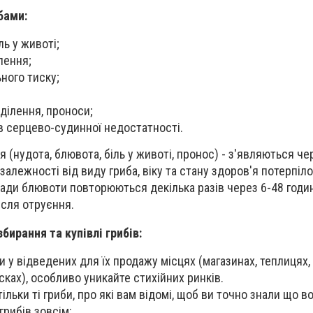
бами:
ль у животі;
лення;
ного тиску;
ділення, проноси;
 серцево-судинної недостатності.
 (нудота, блювота, біль у животі, пронос) - з'являються че
залежності від виду гриба, віку та стану здоров'я потерпілог
напади блювоти повторюються декілька разів через 6-48 годин
ісля отруєння.
бирання та купівлі грибів:
и у відведених для їх продажу місцях (магазинах, теплицях,
сках), особливо уникайте стихійних ринків.
ільки ті гриби, про які вам відомі, щоб ви точно знали що во
грибів зовсім: