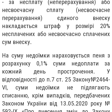
- за несплату (неперерахування) або
несвоєчасну сплату (несвоєчасне
перерахування) єдиного внеску
накладається штраф у розмірі 20%
несплачених або несвоєчасно сплачених
сум внеску.
На суму недоїмки нараховується пеня з
розрахунку 0,1% суми недоплати за
кожний день прострочення. У
відповідності до п.7 ст. 25 Закону
№2464-
VI
, суми недоїмки не
підлягають
списанню, крім випадків, передбачених
Законом України від 13.05.2020 року №
592-IX «Про внесення змін до Закону