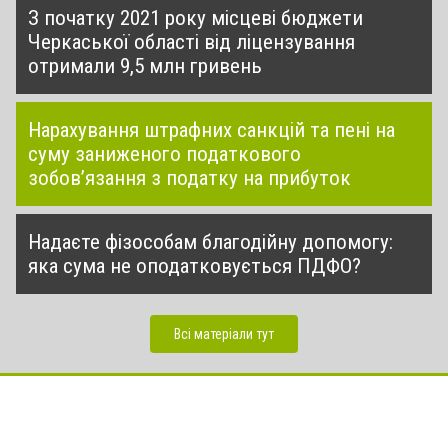
З початку 2021 року місцеві бюджети
Черкаської області від ліцензування
отримали 9,5 млн гривень
Нарахування штрафних санкцій та пені на
суму заниженого податкового
зобов’язання з податку на прибуток
Надаєте фізособам благодійну допомогу:
яка сума не оподатковується ПДФО?
Всі матеріали тут