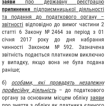
заяви
про державну реєстрацію
припинення
підприємницької діяльності
та подання до податкового органу –
звітності
відповідно до вимог частини 2
статті 6 Закону №2464 за період з 01
січня 2017 року до дня набрання
чинності Законом №592. Зазначена
звітність подається платником виключно
у випадку, якщо вона не була подана
раніше;
б)
особами, які провадять незалежну
професійну діяльність
– до податкового
органу за основним місцем обліку
заяви
про зняття з обліку як платника єдиного