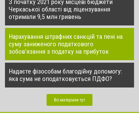
З початку 2021 року місцеві бюджети
Черкаської області від ліцензування
отримали 9,5 млн гривень
Нарахування штрафних санкцій та пені на
суму заниженого податкового
зобов’язання з податку на прибуток
Надаєте фізособам благодійну допомогу:
яка сума не оподатковується ПДФО?
Всі матеріали тут