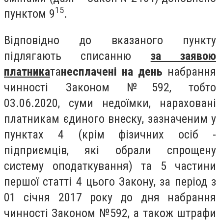
15
пунктом 9
.
Відповідно до вказаного пункту
підлягають списанню
за заявою
платника
та
несплачені на день
набрання
чинності Законом №592, тобто
03.06.2020, суми недоїмки, нараховані
платникам єдиного внеску, зазначеним у
пунктах 4 (крім фізичних осіб -
підприємців, які обрали спрощену
систему оподаткування) та 5 частини
першої статті 4 цього Закону, за період з
01 січня 2017 року до дня набрання
чинності Законом №592, а також штрафи