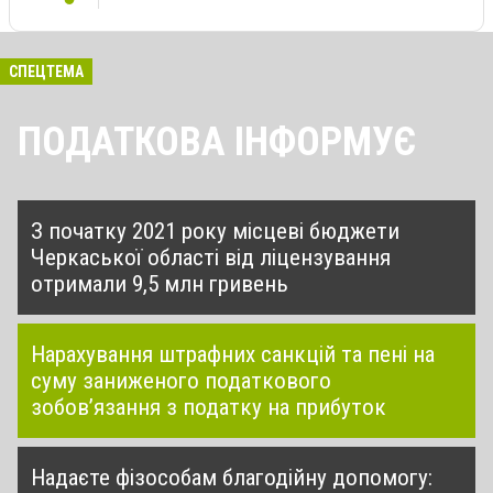
СПЕЦТЕМА
ПОДАТКОВА ІНФОРМУЄ
З початку 2021 року місцеві бюджети
Черкаської області від ліцензування
отримали 9,5 млн гривень
Нарахування штрафних санкцій та пені на
суму заниженого податкового
зобов’язання з податку на прибуток
Надаєте фізособам благодійну допомогу: