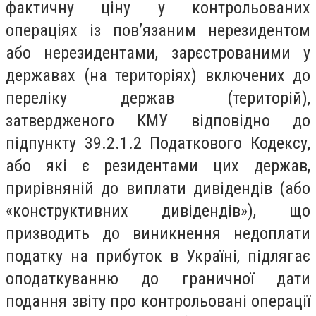
фактичну ціну у контрольованих
операціях із пов’язаним нерезидентом
або нерезидент
ами, зарєстрованими у
державах (на територіях) включених до
перел
іку держав
(
територій)
,
затвердженого КМУ відповідно до
підпункту 39.2.1.2 Податкового Кодексу,
або які є резидентами цих держав
,
прирівняній до виплати дивідендів (або
«конструктивних дивідендів»), що
призводить до виникнення недоплати
податку на прибуток в Україні, підлягає
оподаткуванню до граничної дати
подання звіту про контрольовані операції