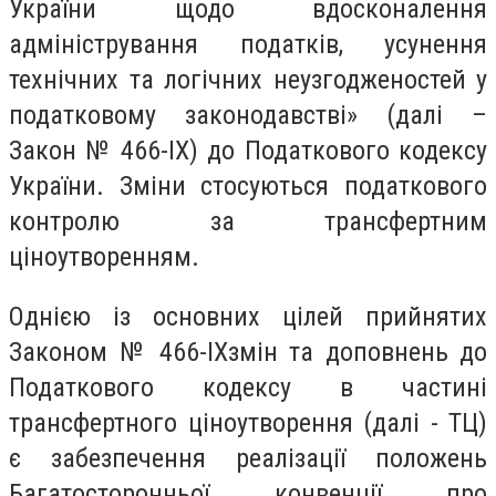
України щодо вдосконалення
адміністрування податків, усунення
технічних та логічних неузгодженостей у
податковому законодавстві» (далі –
Закон № 466-
IX
) до Податкового кодексу
України. Зміни стосуються податкового
контролю за трансфертним
ціноутворенням.
Однією із основних цілей прийнятих
Законом № 466-
IX
змін та доповнень до
Податкового кодексу в частині
трансфертного ціноутворення (далі - ТЦ)
є забезпечення реалізації положень
Багатосторонньої конвенції про