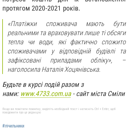
протягом 2020-2021 років.
«Платіжки споживача мають бути
реальними та враховувати лише ті обсяги
тепла чи води, які фактично спожито
споживачами у відповідній будівлі та
зафіксовані приладами обліку», –
наголосила Наталія Хоцянівська.
Будьте в курсі подій разом з
нами:
www.4733.com.ua
- сайт міста Сміли
Якщо ви помітили помилку, виділіть необхідний текст і натисніть Ctrl + Enter, щоб
повідомити про це редакцію
#лічильники