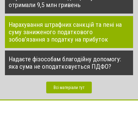
отримали 9,5 млн гривень
Нарахування штрафних санкцій та пені на
суму заниженого податкового
зобов’язання з податку на прибуток
Надаєте фізособам благодійну допомогу:
яка сума не оподатковується ПДФО?
Всі матеріали тут