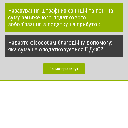
Нарахування штрафних санкцій та пені на
суму заниженого податкового
зобов’язання з податку на прибуток
Надаєте фізособам благодійну допомогу:
яка сума не оподатковується ПДФО?
Всі матеріали тут